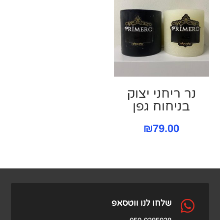
.00.
₪280.00.
נר ריחני יצוק
בניחוח גפן
₪
79.00

שלחו לנו ווטסאפ