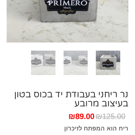
נר ריחני בעבודת יד בכוס בטון
בעיצוב מרובע
המחיר
המחיר
₪
89.00
₪
125.00
המקורי
הנוכחי
ריח הוא המפתח לזיכרון
היה:
הוא: