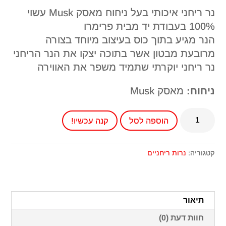
₪89.00.
₪125.00.
נר ריחני איכותי בעל ניחוח מאסק Musk עשוי
100% בעבודת יד מבית פרימרו
הנר מגיע בתוך כוס בעיצוב מיוחד בצורה
מרובעת מבטון אשר בתוכה יצקו את הנר הריחני
נר ריחני יוקרתי שתמיד משפר את האווירה
ניחוח:
מאסק Musk
כמות
הוספה לסל
קנה עכשיו!
של
נר
ריחני
קטגוריה:
נרות ריחניים
בעבודת
יד
בכוס
תיאור
בטון
חוות דעת (0)
בעיצוב