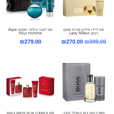
סט ליידי מיליון מבית פאקו
סט לגבר בולגרי אקווה Aqva
רבאן Lady Million
Pour Homme
המחיר
המחיר
₪
279.00
₪
270.00
₪
399.00
המקורי
הנוכחי
היה:
הוא:
₪270.00.
₪399.00.
מארז הוגו בוס בוטלד לגבר
סט ורסאצ’ה ארוס פלאם בושם