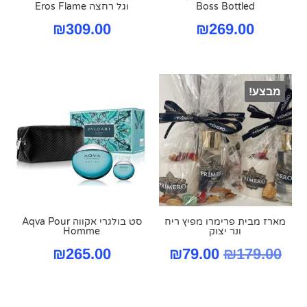
Boss Bottled
וגל רחצה Eros Flame
₪
309.00
₪
269.00
מבצע!
מארז מבית פרימרו מפיץ ריח
סט בולגרי אקווה Aqva Pour
ונר יצוק
Homme
המחיר
המחיר
₪
265.00
₪
79.00
₪
179.00
המקורי
הנוכחי
היה:
הוא: