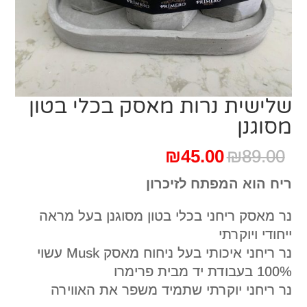
שלישית נרות מאסק בכלי בטון
מסוגנן
המחיר
המחיר
₪
45.00
₪
89.00
המקורי
הנוכחי
ריח הוא המפתח לזיכרון
היה:
הוא:
₪45.00.
₪89.00.
נר מאסק ריחני בכלי בטון מסוגנן בעל מראה
ייחודי ויוקרתי
נר ריחני איכותי בעל ניחוח מאסק Musk עשוי
100% בעבודת יד מבית פרימרו
נר ריחני יוקרתי שתמיד משפר את האווירה