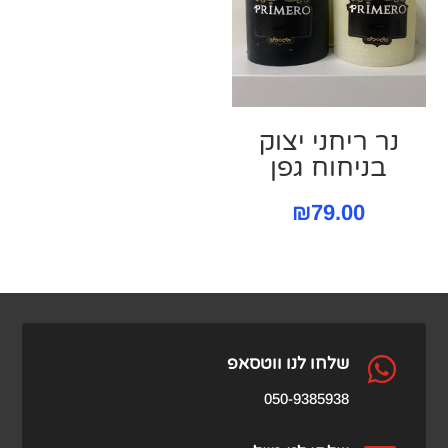
נר ריחני יצוק
בניחוח גפן
₪
79.00

שלחו לנו ווטסאפ
050-9385938