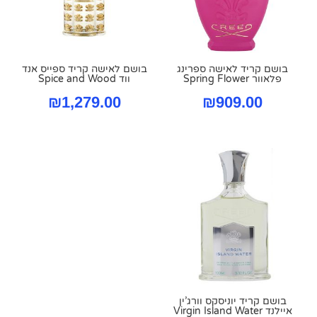
בושם קריד לאישה ספרינג
בושם לאישה קריד ספייס אנד
פלאוור Spring Flower
ווד Spice and Wood
₪
1,279.00
₪
909.00
בושם קריד יוניסקס וורג’ין
איילנד Virgin Island Water