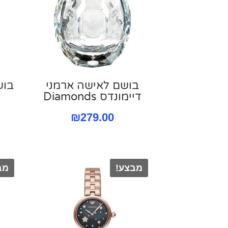
בושם לאישה ארמני
בוש
דיימונדס Diamonds
₪
279.00
מבצע!
מב