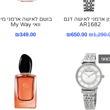
ן ארמני לאישה דגם
בושם לאישה ארמני מיי
AR1682
וואי My Way
המחיר
המחיר
₪
349.00
₪
650.00
₪
1,290.
המקורי
הנוכחי
היה:
הוא:
צע!
₪650.00.
₪1,290.00.