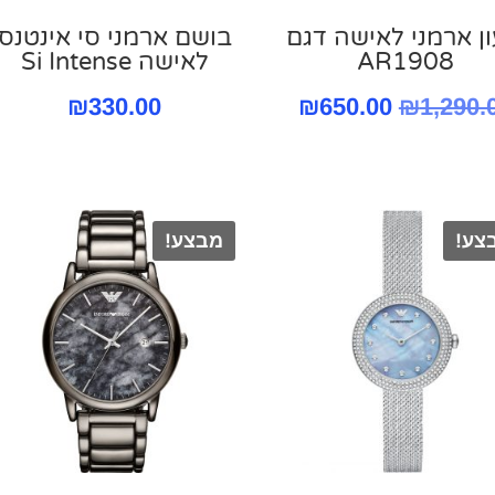
ן ארמני לאישה דגם
בושם ארמני סי אינטנס
AR1908
לאישה Si Intense
המחיר
המחיר
₪
330.00
₪
650.00
₪
1,290.
המקורי
הנוכחי
היה:
הוא:
₪650.00.
₪1,290.00.
צע!
מבצע!