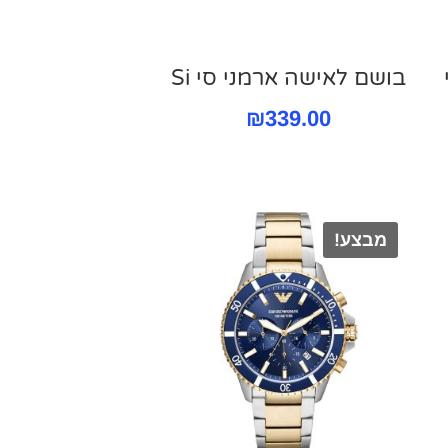
בושם לאישה ארמני סי Si
₪
339.00
מבצע!