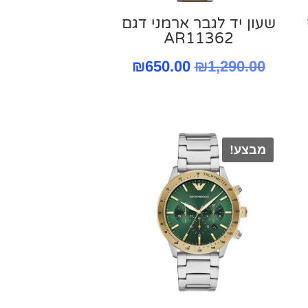
שעון יד לגבר ארמני דגם
AR11362
המחיר
המחיר
₪
650.00
₪
1,290.00
המקורי
הנוכחי
היה:
הוא:
₪650.00.
₪1,290.00.
מבצע!