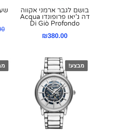
בושם לגבר ארמני אקווה
שעו
דה ג’יאו פרופונדו Acqua
Di Giò Profondo
00
₪
380.00
מבצע!
מב