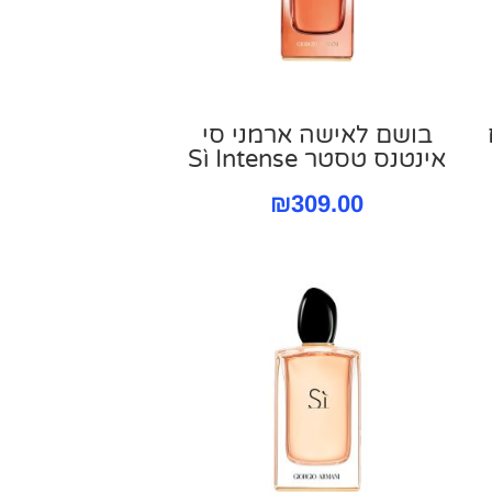
בושם לאישה ארמני סי
אינטנס טסטר Sì Intense
מחיר
₪
309.00
נוכחי
וא:
₪650.00
₪