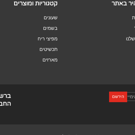
היר באתר
קטגוריות ומוצרים
ת
שעונים
בשמים
לנו
מפיצי ריח
תכשיטים
מארזים
ברש
הירשם
החבר