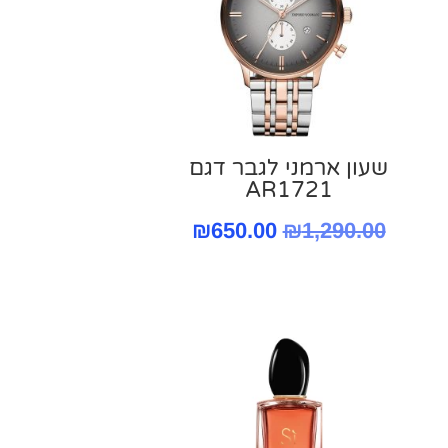
שעון ארמני לגבר דגם
AR1721
המחיר
המחיר
₪
650.00
₪
1,290.00
המקורי
הנוכחי
היה:
הוא:
₪650.00.
₪1,290.00.