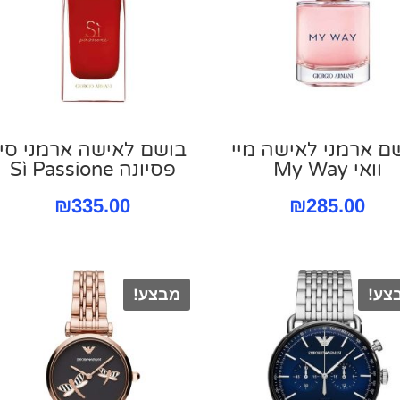
ם ארמני לאישה מיי
בושם לאישה ארמני סי
וואי My Way
פסיונה Sì Passione
₪
335.00
₪
285.00
צע!
מבצע!