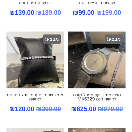
שרשרת כנפיים כסף
שרשרת מיני מאוס
המחיר
המחיר
המחיר
המח
₪
139.00
₪
189.00
₪
99.00
₪
199.00
המקורי
הנוכחי
המקורי
הנו
היה:
הוא:
היה:
הוא
מבצע!
מבצע!
.00.
₪189.00.
₪99.00.
₪199.00.
סט צמיד ושעון מייקל קורס
צמיד טניס כסוף משובץ זרקונים
‏לאישה דגם MK6329
לאישה
המחיר
המחיר
המחיר
המח
₪
120.00
₪
200.00
₪
625.00
₪
979.00
המקורי
הנוכחי
המקורי
הנו
היה:
הוא:
היה:
הוא