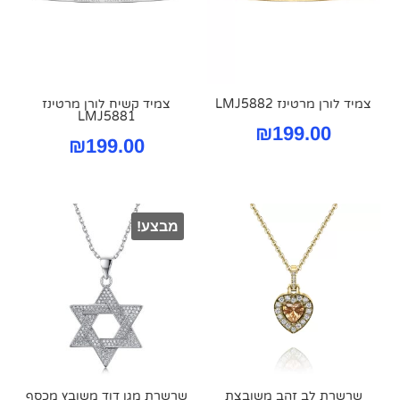
צמיד לורן מרטינז LMJ5882
צמיד קשיח לורן מרטינז
LMJ5881
₪
199.00
₪
199.00
מבצע!
שרשרת לב זהב משובצת
שרשרת מגן דוד משובץ מכסף