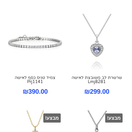
המקורי
הנו
היה:
הוא
.00.
₪259.00.
שרשרת לב משובצת לאישה
צמיד טניס כסף לאישה
Prj1141
Lmj8281
₪
390.00
₪
299.00
מבצע!
מבצע!