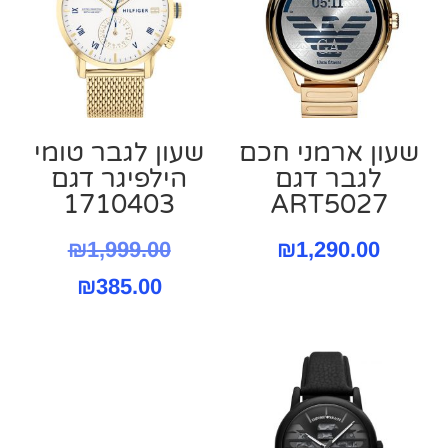
שעון ארמני חכם
שעון ‏לגבר טומי
לגבר דגם
הילפיגר דגם
1710403
ART5027
המחיר
₪
1,999.00
₪
1,290.00
המחיר
המקורי
₪
385.00
היה:
הנוכחי
הוא:
999.00.
₪385.00.