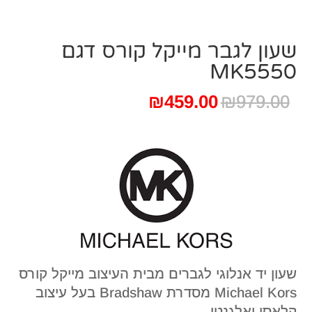
שעון לגבר מייקל קורס ‏דגם
MK5550
המחיר
המחיר
₪
459.00
₪
979.00
המקורי
הנוכחי
היה:
הוא:
₪459.00.
₪979.00.
שעון יד אנלוגי לגברים מבית העיצוב מייקל קורס
Michael Kors מסדרת Bradshaw בעל עיצוב
קלאסי ואלגנטי