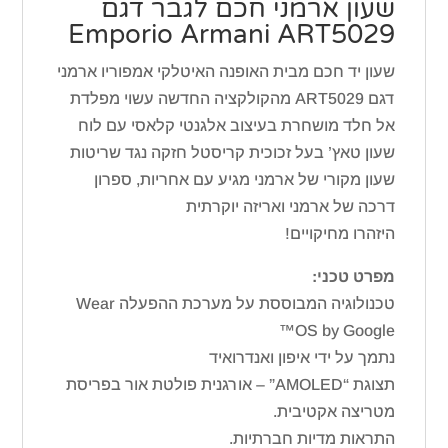
שעון ארמני חכם לגבר דגם
Emporio Armani ART5029
שעון יד חכם מבית האופנה האיטלקי אמפוריו ארמני
דגם
ART5029
מהקולקציה החדשה עשוי מפלדת
אל חלד מושחרת בעיצוב אלגנטי קלאסי עם לוח
שעון טאץ’ בעל זכוכית קריסטל חזקה נגד שריטות
שעון מקורי של ארמני מגיע עם אחריות, ספרון
דרכה של ארמני ואריזה יוקרתית
היזהרו מחיקויים!
מפרט טכני:
טכנולוגיה המבוססת על מערכת ההפעלה Wear
OS by Google™
נתמך על ידי איפון ואנדרואיד
תצוגת “AMOLED” – אורגנית פולטת אור בפריסת
מטריצה אקטיבית.
התראות מדיות חברתיות.