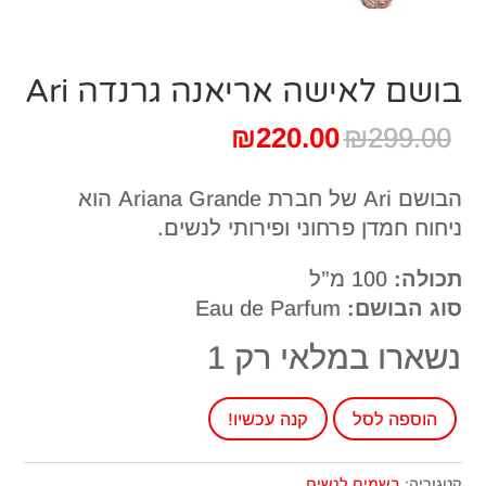
בושם לאישה אריאנה גרנדה Ari
המחיר
המחיר
₪
220.00
₪
299.00
המקורי
הנוכחי
היה:
הוא:
הבושם Ari של חברת Ariana Grande הוא
₪220.00.
₪299.00.
ניחוח חמדן פרחוני ופירותי לנשים.
תכולה:
100 מ”ל
סוג הבושם:
Eau de Parfum
נשארו במלאי רק 1
כמות
הוספה לסל
קנה עכשיו!
של
בושם
קטגוריה:
בשמים לנשים