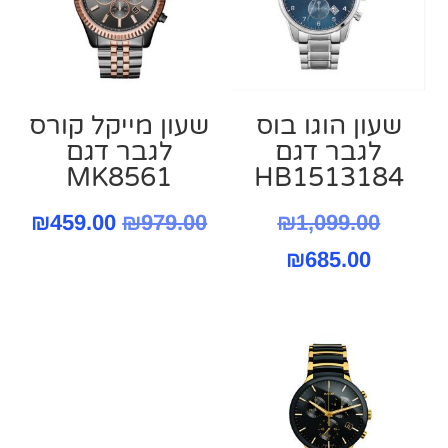
שעון הוגו בוס
שעון מייקל קורס
לגבר דגם
‏לגבר דגם
MK8561
HB1513184
המחיר
המחיר
המח
₪
459.00
₪
979.00
₪
1,099.00
המחיר
המקורי
המקורי
הנו
₪
685.00
היה:
הנוכחי
היה:
הוא
הוא:
₪1,099.00.
₪979.00.
.00.
₪685.00.