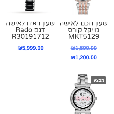
שעון חכם לאישה
שעון ראדו לאישה
מייקל קורס
דגם Rado
R30191712
MKT5129
המחיר
₪
5,999.00
₪
1,599.00
המחיר
המקורי
₪
1,200.00
היה:
הנוכחי
הוא:
₪1,599.00.
מבצע!
₪1,200.00.