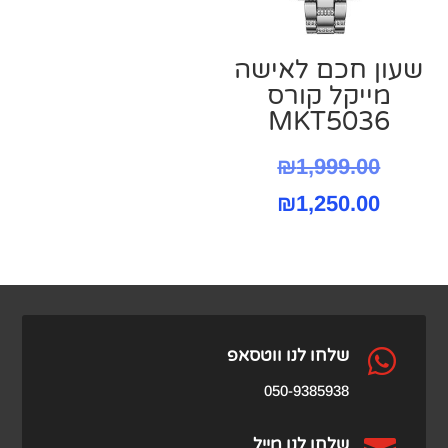
שעון חכם לאישה
מייקל קורס
MKT5036
המחיר
₪
1,999.00
המחיר
המקורי
₪
1,250.00
היה:
הנוכחי
הוא:
₪1,999.00.
₪1,250.00.

שלחו לנו ווטסאפ
050-9385938
שלחו לנו מייל