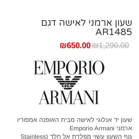
שעון ארמני לאישה דגם
AR1485
המחיר
המחיר
₪
650.00
₪
1,290.00
המקורי
הנוכחי
היה:
הוא:
₪650.00.
₪1,290.00.
שעון יד אנלוגי לאישה מבית האופנה אמפוריו
ארמני Emporio Armani
גוף השעון עשוי מפלדת אל חלד (Stainless