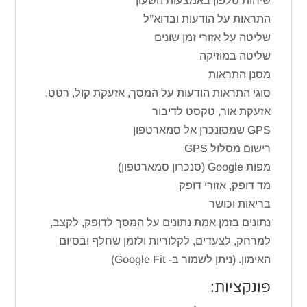
שיחות טלפון באמצעות השעון
התראות על הודעות ובדוא”ל
שליטה על אזורי זמן שונים
שליטה במוזיקה
מסנן התראות
סוגי התראות הודעות על המסך, אזעקת קול, רטט,
אזעקת אור, טקסט לדיבור
GPS שמסונכרן אל סמארטפון
רישום מסלול GPS
מפות Google (סנכרון סמארטפון)
מד דופק, אזורי דופק
בריאות וכושר
נתונים בזמן אמת נתונים על המסך לדופק, לקצב,
למרחק, לצעדים, לקלוריות ולזמן שחלף ובסיום
האימון. (ניתן לשמור ב- Google Fit)
פונקציות: