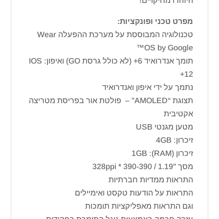
היזהרו מחיקויים!
מפרט טכני ופונקציות:
טכנולוגיה המבוססת על מערכת ההפעלה Wear
OS by Google™
תומך אנדרואיד 6+ (לא כולל גרסת GO) ואיפון: IOS
12+
נתמך על ידי איפון ואנדרואיד
תצוגת “AMOLED” – פולטת אור בפריסת מטריצה
אקטיבית
מטען מגנטי USB
זיכרון: 4GB
זיכרון (RAM): 1GB
מסך 1.19″ / 390-390 * 328ppi
התראות ממדיות חברתיות
התראות על הודעות טקסט ואימיילים
וגם התראות מאפליקציות תומכות