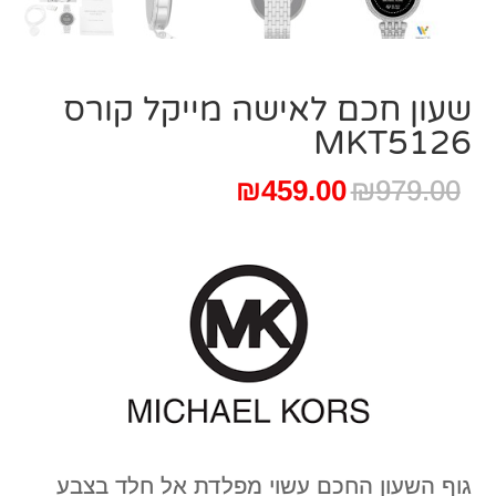
שעון חכם לאישה מייקל קורס
MKT5126
המחיר
המחיר
₪
459.00
₪
979.00
המקורי
הנוכחי
היה:
הוא:
₪459.00.
₪979.00.
גוף השעון החכם עשוי מפלדת אל חלד בצבע