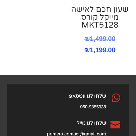
שעון חכם לאישה
מייקל קורס
MKT5128
המחיר
₪
1,499.00
המחיר
המקורי
₪
1,199.00
היה:
הנוכחי
הוא:
₪1,499.00.
₪1,199.00.

שלחו לנו ווטסאפ
050-9385938

שלחו לנו מייל
primero.contact@gmail.com