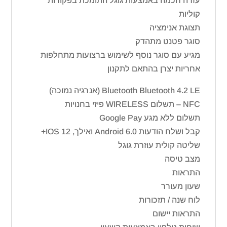
עזרה חכמה באמצעות גוגל התומכת בפקודות
קוליות
תצוגת אנימציה
סוגר פטנט מתהדק
מגיע עם סוגר נוסף לשימוש ברצועות מתחלפות
אחריות יצרן בהתאם לתקנון
Bluetooth Bluetooth 4.2 LE (אנרגיה נמוכה)
NFC – תשלום WIRELESS פיזי בחנויות
תשלום ללא מגע Google Pay
קבל ושלח הודעות Android 6.0 ואילך, IOS 12+
שליטה קולית עוזרת גוגל
מצב טיסה
התראות
שעון מעורר
לוח שנה / תזכורות
התראות יישום