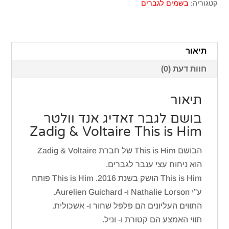
לגבר
קטגוריה:
בשמים לגברים
זאדיג
אנד
וולטר
תיאור
This
חוות דעת (0)
is
Him
תיאור
בושם לגבר זאדיג אנד וולטר
Zadig & Voltaire This is Him
הבושם This is Him של חברת Zadig & Voltaire
הוא ניחוח עצי ענבר לגברים.
This is Him הושק בשנת 2016. This is Him פותח
ע”י Nathalie Lorson ו- Aurelien Guichard.
התווים העליונים הם פלפל שחור ו- אשכולית.
תווי האמצע הם קטורת ו- וניל.