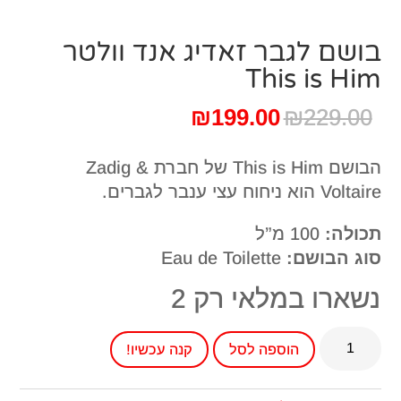
בושם לגבר זאדיג אנד וולטר
This is Him
המחיר
המחיר
₪
199.00
₪
229.00
המקורי
הנוכחי
היה:
הוא:
הבושם This is Him של חברת Zadig &
₪199.00.
₪229.00.
Voltaire הוא ניחוח עצי ענבר לגברים.
תכולה:
100 מ”ל
סוג הבושם:
Eau de Toilette
נשארו במלאי רק 2
כמות
הוספה לסל
קנה עכשיו!
של
בושם