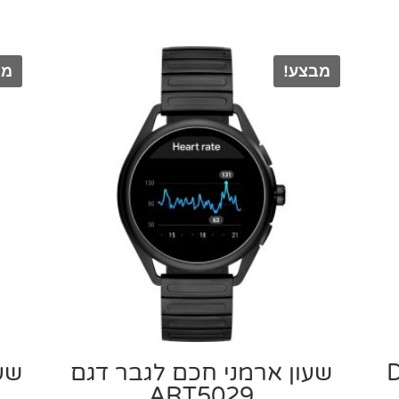
מבצע!
מב
Dies
שעון ארמני חכם לגבר דגם
שעו
ART5029