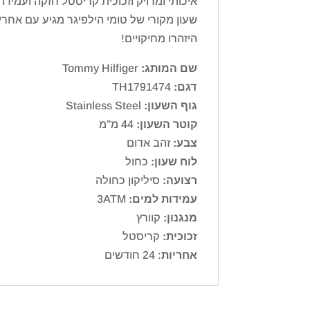
איכותי ומדויק וזכוכית קריסטל חזקה ועמידה
שעון מקורי של טומי הילפיגר מגיע עם אחריו
היזהרו מחיקויים!
שם המותג:
Tommy Hilfiger
דגם:
TH1791474
גוף השעון:
Stainless Steel
קוטר השעון:
44 מ”מ
צבע:
זהב אדום
לוח שעון:
כחול
רצועה:
סיליקון כחולה
עמידות למים:
3ATM
מנגנון:
קוורץ
זכוכית:
קריסטל
אחריות
: 24 חודשים