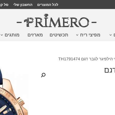
לכל המוצרים
החשבון שלי
סל קנ
מפיצי ריח
תכשיטים
מארזים
מותגים
לפיגר לגבר דגם TH1791474
דגם
₪