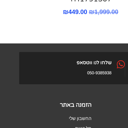
המחיר
המחיר
₪
449.00
₪
1,999.00
המקורי
הנוכחי
היה:
הוא:
₪449.00.
₪1,999.00.

שלחו לנו ווטסאפ
050-9385938
הזמנה באתר
החשבון שלי