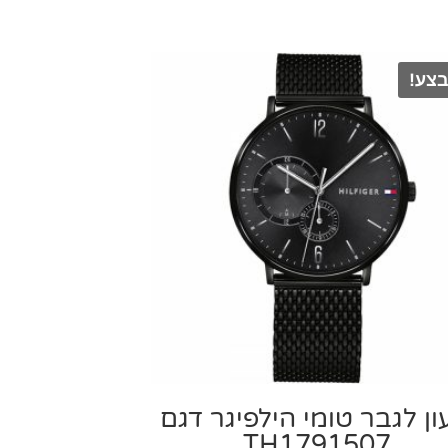
צע!
ן ‏לגבר טומי הילפיגר דגם
TH1791507