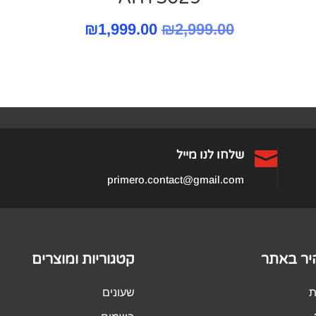
המחיר
המחיר
₪
1,999.00
₪
2,999.00
המקורי
הנוכחי
היה:
הוא:
₪1,999.00.
₪2,999.00.

שלחו לנו מייל
primero.contact@gmail.com
היר באתר
קטגוריות ומוצרים
ת
שעונים