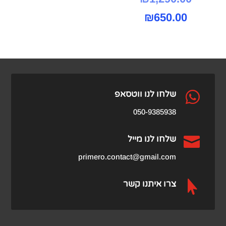
המחיר
המקורי
₪
650.00
היה:
הנוכחי
הוא:
₪1,290.00.
₪650.00.

שלחו לנו ווטסאפ
050-9385938

שלחו לנו מייל
primero.contact@gmail.com

צרו איתנו קשר