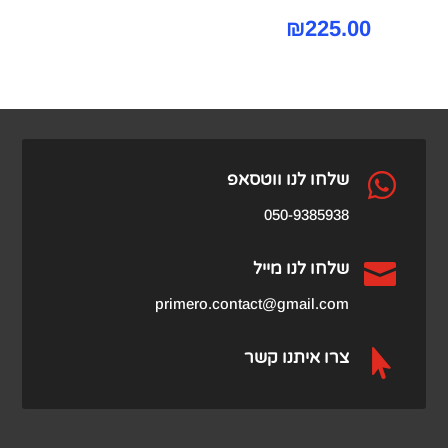
₪
225.00

שלחו לנו ווטסאפ
050-9385938

שלחו לנו מייל
primero.contact@gmail.com

צרו איתנו קשר