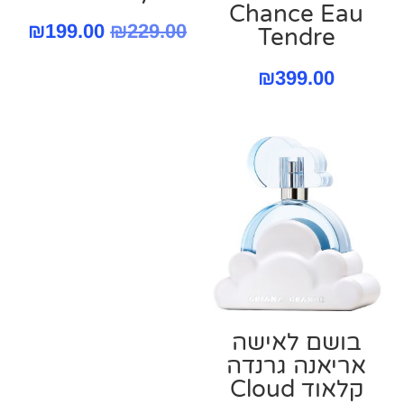
Chance Eau
המחיר
המח
₪
199.00
₪
229.00
Tendre
המקורי
הנו
₪
399.00
היה:
הוא
.00.
₪229.00.
בושם לאישה
אריאנה גרנדה
קלאוד Cloud