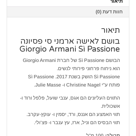
תיאור
Sì
חוות דעת (0)
Passione
תיאור
בושם לאישה ארמני סי פסיונה
Giorgio Armani Sì Passione
הבושם Sì Passione של חברת Giorgio Armani
הוא ניחוח פרחוני פירותי לנשים.
Sì Passione הושק בשנת 2017. Sì Passione
פותח ע”י Christine Nagel ו- Julie Masse.
התווים העליונים הם אגס, ענבי שועל, פלפל ורוד ו-
אשכולית.
תווי האמצע הם אננס, ורד, יסמין ו- עוקץ-עקרב.
תווי הבסיס הם וניל, ארז, עץ ענבר ו- פצ’ולי.
תכולה:
100 מ”ל