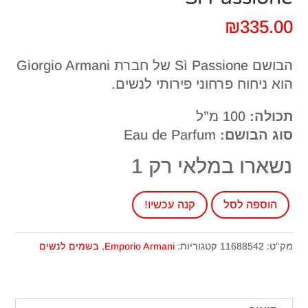
₪
335.00
הבושם Sì Passione של חברת Giorgio Armani
הוא ניחוח פרחוני פירותי לנשים.
תכולה:
100 מ”ל
סוג הבושם:
Eau de Parfum
נשארו במלאי רק 1
כמות
הוספה לסל
קנה עכשיו!
של
בושם
מק"ט:
11688542
קטגוריות:
Emporio Armani
,
בשמים לנשים
לאישה
ארמני
סי
פסיונה