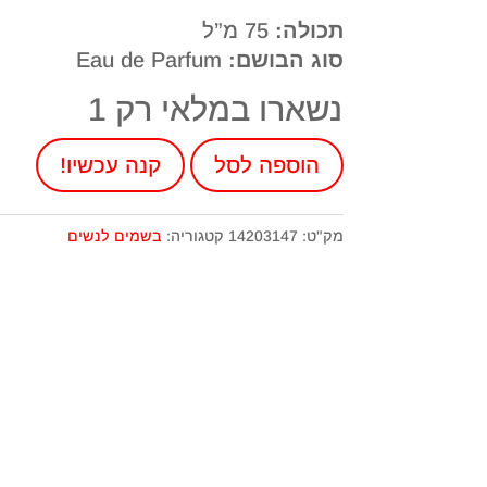
תכולה:
75 מ”ל
סוג הבושם:
Eau de Parfum
נשארו במלאי רק 1
כמות
הוספה לסל
קנה עכשיו!
של
בושם
מק"ט:
14203147
קטגוריה:
בשמים לנשים
רוברטו
קוואלי
לאישה
פרדיסו
Paradiso