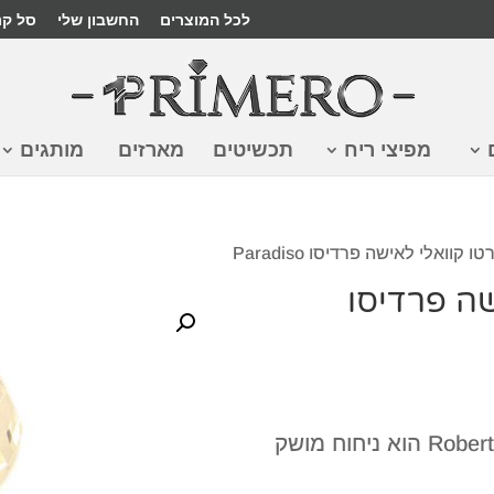
לכל המוצרים
החשבון שלי
סל קנ
מפיצי ריח
תכשיטים
מארזים
מותגים
 קוואלי לאישה פרדיסו Paradiso
שה פרדיסו
הבושם Paradiso של חברת Roberto Cavalli הוא ניחוח מושק