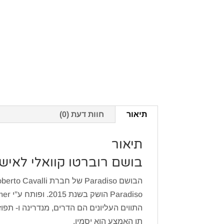
תיאור
חוות דעת (0)
תיאור
בושם רוברטו קוואלי לאישה פרדיסו  Paradiso
הבושם Paradiso של חברת Roberto Cavalli הוא ניחוח מושק פרחוני ועצי לנשים.
Paradiso הושק בשנת 2015. ופותח ע”י Louise Turner.
התווים העליונים הם הדרים, מנדרינה ו- תפוז
תו האמצע הוא יסמין.