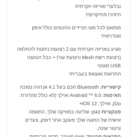
ובלעדי ואריזה יוקרתית
היזהרו מחיקויים!!
מותאם לכל סוגי הניידים החכמים כולל איפון
ואנדרואיד
מגיע באריזה יוקרתית עם 2 רצועות ניתנות להחלפה
(רצועת רשת Mesh ורצועת עור) + כבל הטענה
USB מגנטי
התראות וואצאפ בעברית!
קישוריות:
Bluetooth חכם בעל 4.1 אנרגיה נמוכה
תאימות:
Android ™ 6.0 ואילך (לא כולל מהדורת
Go), ואילך, IOS 12+
פונקציות כגון:
שליטה במוזיקה שלך, התאמה
אישית של החוגה שלך מעקב אחר דופק, צעדים
וניטור שינה.
התראות מהנייד:
שעון מעורר, מדיה חברתית,