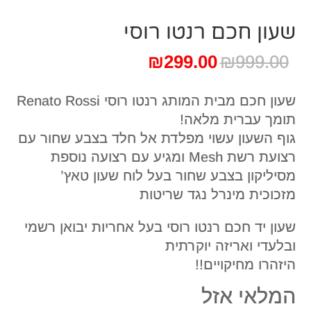
שעון חכם רנטו רוסי
המחיר
המחיר
₪
299.00
₪
999.00
המקורי
הנוכחי
היה:
הוא:
שעון חכם מבית המותג רנטו רוסי Renato Rossi
₪299.00.
₪999.00.
תומך עברית מלאה!
גוף השעון עשוי מפלדת אל חלד בצבע שחור עם
רצועת רשת Mesh ומגיע עם רצועה נוספת
מסיליקון בצבע שחור בעל לוח שעון טאץ’
מזכוכית מינרל נגד שריטות
שעון יד חכם רנטו רוסי בעל אחריות יבואן רשמי
ובלעדי ואריזה יוקרתית
היזהרו מחיקויים!!
המלאי אזל