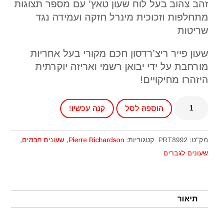
זהב צהוב בעל לוח שעון טאץ’ עם מספר תצוגות
מתחלפות וזכוכית מינרל חזקה ועמידה נגד
שריטות
שעון פייר ריצ’רדסון חכם מקורי בעל אחריות
מורחבת על ידי יבואן רשמי ואריזה יוקרתית
היזהרו מחיקויים!
כמות
הוספה לסל
קנה עכשיו!
של
שעון
חכם
מק"ט:
PRT8992
קטגוריות:
Pierre Richardson
,
שעונים חכמים
,
פייר
שעונים לגברים
ריצ'רדסון
דגם
PRT8992
תיאור