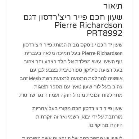
תיאור
שעון חכם פייר ריצ’רדסון דגם
Pierre Richardson
PRT8992
שעון יד חכם יוניסקס מבית המותג פייר ריצ’רדסון
Pierre Richardson בעל תמיכה מלאה בעברית
גוף השעון עשוי מפלדת אל חלד בצבע זהב צהוב
בעל רצועת סיליקון ספורטיבית בצבע לבן עם
אופציה להחלפת הרצועה לרצועת רשת Mesh זהב
צהוב בעל לוח שעון טאץ’ עם מספר תצוגות
מתחלפות וזכוכית מינרל חזקה ועמידה נגד שריטות
שעון פייר ריצ’רדסון חכם מקורי בעל אחריות
מורחבת על ידי יבואן רשמי ואריזה יוקרתית
היזהרו מחיקויים!
לשעון יש מספר רחב של פונקציות אשר מפורטות