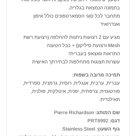
בתמונה הנמצאת בגלריה.
מתחבר לכל סוגי הסמארטפונים כולל איפון
ואנדרואיד
מגיע עם 2 רצועות ניתנות להחלפה (רצועת רשת
Mesh ורצועת סיליקון) + כבל הטענה
התראות וואצאפ בעברית!
עשרות תצוגות מתחלפות לבחירתך האישית
תמיכה מרובה בשפות:
עברית, ערבית, אנגלית, רוסית, גרמנית, ספרדית,
פורטוגזית, צרפתית, יפנית, איטלקית, פולנית,
תאילנדית.
שם המותג:
Pierre Richardson
דגם:
PRT8992
גוף השעון:
Stainless Steel