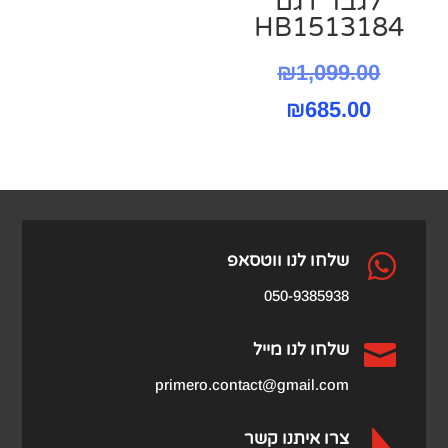
לגבר דגם
HB1513184
המחיר
₪
1,099.00
המחיר
המקורי
₪
685.00
היה:
הנוכחי
הוא:
₪1,099.00.
₪685.00.

שלחו לנו ווטסאפ
050-9385938

שלחו לנו מייל
primero.contact@gmail.com

צרו איתנו קשר