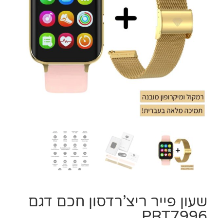
שעון פייר ריצ’רדסון חכם דגם
PRT7996