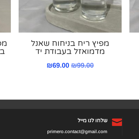
מפיץ ריח בניחוח שאנל
מפ
מדמואזל בעבודת יד
בוקר
המחיר
המחיר
₪
69.00
₪
99.00
המקורי
הנוכחי
היה:
הוא:
₪69.00.
₪99.00.
₪

שלחו לנו מייל
primero.contact@gmail.com