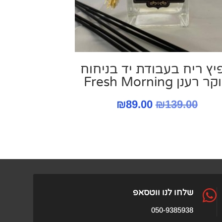
יץ ריח בעבודת יד בניחוח
 רענן Fresh Morning
המחיר
המחיר
₪
89.00
₪
139.00
המקורי
הנוכחי
היה:
הוא:
₪89.00.
₪139.00.

שלחו לנו ווטסאפ
050-9385938