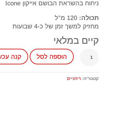
ניחוח בהשראת הבושם אייקון Icone
תכולה:
120 מ”ל
מחזיק למשך זמן של כ-4 שבועות
קיים במלאי
כמות
הוספה לסל
קנה עכשי
של
מפיץ
ריח
קטגוריה:
ריחניים
בעבודת
יד
בניחוח
קווין
Queen