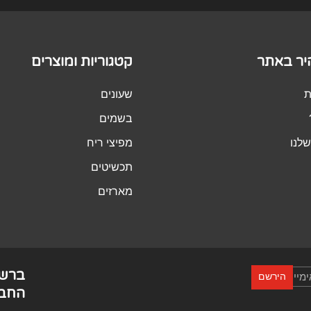
היר באתר
קטגוריות ומוצרים
ת
שעונים
בשמים
לנו
מפיצי ריח
תכשיטים
מארזים
ברש
הירשם
החבר