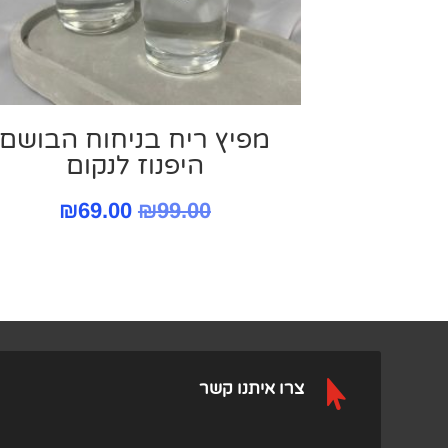
מפיץ ריח בניחוח הבושם
היפנוז לנקום
המחיר
המחיר
₪
69.00
₪
99.00
המקורי
הנוכחי
היה:
הוא:
69.00.
₪99.00.

צרו איתנו קשר