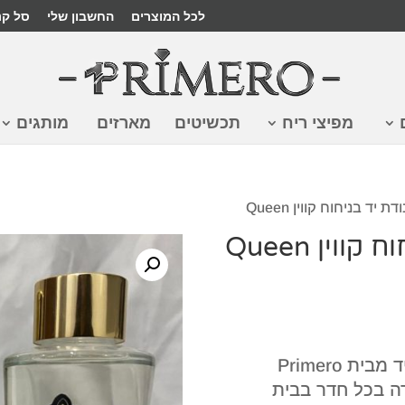
לכל המוצרים
החשבון שלי
סל קנ
מפיצי ריח
תכשיטים
מארזים
מותגים
יד בניחוח קווין Queen
וין Queen
ה בכל חדר בבית