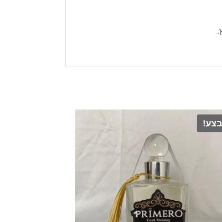
.
צע!