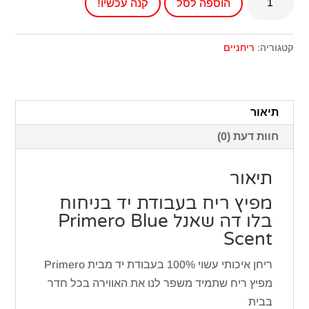
הוספה לסל
קנה עכשיו!
של
מפיץ
ריח
קטגוריה:
ריחניים
בעבודת
יד
בניחוח
תיאור
בלו
חוות דעת (0)
דה
שאנל
תיאור
מפיץ ריח בעבודת יד בניחוח
בלו דה שאנל Primero Blue
Scent
ריחן איכותי עשוי 100% בעבודת יד מבית Primero
מפיץ ריח שתמיד משפר לנו את האווירה בכל חדר
בבית