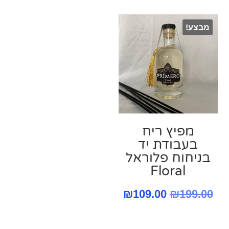
היה:
הוא:
היה:
הוא:
₪69.00.
₪99.00.
מבצע!
9.00.
₪99.00.
מפיץ ריח
בעבודת יד
בניחוח פלוראל
Floral
המחיר
המחיר
₪
109.00
₪
199.00
המקורי
הנוכחי