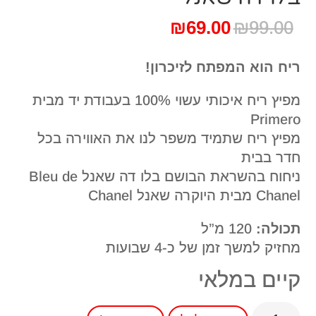
המחיר
המחיר
₪
69.00
₪
99.00
המקורי
הנוכחי
היה:
הוא:
ריח הוא המפתח לזיכרון!
₪69.00.
₪99.00.
מפיץ ריח איכותי עשוי 100% בעבודת יד מבית
Primero
מפיץ ריח שתמיד משפר לנו את האווירה בכל
חדר בבית
ניחוח בהשראת הבושם בלו דה שאנל Bleu de
Chanel מבית היוקרה שאנל Chanel
תכולה:
120 מ”ל
מחזיק למשך זמן של כ-4 שבועות
קיים במלאי
כמות