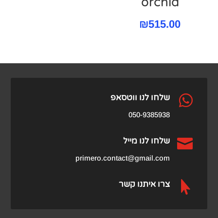
orchid
₪
515.00

שלחו לנו ווטסאפ
050-9385938

שלחו לנו מייל
primero.contact@gmail.com

צרו איתנו קשר