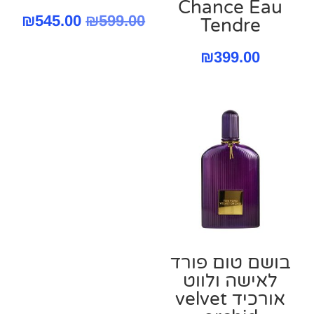
Chance Eau
המחיר
המח
₪
545.00
₪
599.00
Tendre
המקורי
הנו
₪
399.00
היה:
הוא
.00.
₪599.00.
בושם טום פורד
לאישה ולווט
אורכיד velvet