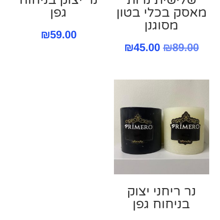
מאסק בכלי בטון
גפן
מסוגנן
₪
59.00
המחיר
המחיר
₪
45.00
₪
89.00
המקורי
הנוכחי
היה:
הוא:
₪45.00.
₪89.00.
נר ריחני יצוק
בניחוח גפן