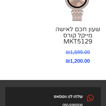
שעון חכם לאישה
מייקל קורס
MKT5129
המחיר
₪
1,599.00
המחיר
המקורי
₪
1,200.00
היה:
הנוכחי
הוא:
₪1,599.00.
₪1,200.00.

שלחו לנו ווטסאפ
050-9385938