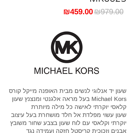
המחיר
המחיר
₪
459.00
₪
979.00
המקורי
הנוכחי
היה:
הוא:
₪459.00.
₪979.00.
שעון יד אנלוגי לנשים מבית האופנה מייקל קורס
Michael Kors בעל מראה אלגנטי ומנצנץ שעון
קלאסי יוקרתי לאישה כל מילה מיותרת
שעון עשוי מפלדת אל חלד מושחרת בעל עיצוב
יוקרתי וקלאסי עם לוח שעון בצבע שחור משובץ
אבנים וזכוכית קריסטל חזקה ועמידה נגד