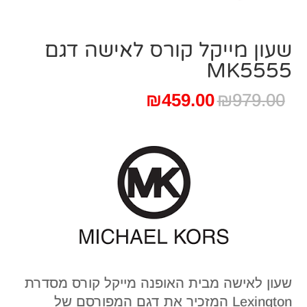
שעון מייקל קורס ‏לאישה דגם
MK5555
המחיר
המחיר
₪
459.00
₪
979.00
המקורי
הנוכחי
היה:
הוא:
₪459.00.
₪979.00.
שעון לאישה מבית האופנה מייקל קורס מסדרת
Lexington המזכיר את דגם המפורסם של