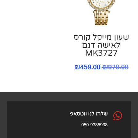
שעון מייקל קורס
‏לאישה דגם
MK3727
המחיר
המחיר
₪
459.00
₪
979.00
המקורי
הנוכחי
היה:
הוא:
₪459.00.
₪979.00.

שלחו לנו ווטסאפ
050-9385938