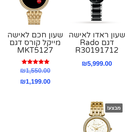
שעון ראדו לאישה
שעון חכם לאישה
דגם Rado
מייקל קורס דגם
MKT5127
R30191712
₪
5,999.00
דורג
המחיר
₪
1,550.00
5.00
מתוך 5
המחיר
המקורי
₪
1,199.00
היה:
הנוכחי
הוא:
550.00.
מבצע!
199.00.