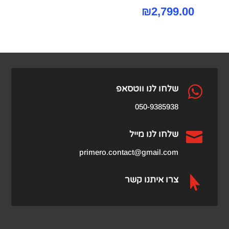
₪
2,799.00

שלחו לנו ווטסאפ
050-9385938

שלחו לנו מייל
primero.contact@gmail.com

צרו איתנו קשר