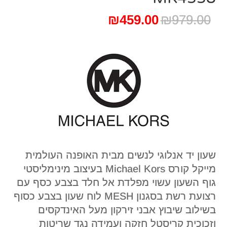
המחיר
המחיר
₪
459.00
₪
979.00
המקורי
הנוכחי
היה:
הוא:
₪459.00.
₪979.00.
שעון יד אנלוגי לנשים מבית האופנה העולמית
מייקל קורס Michael Kors בעיצוב מינימליסטי
גוף השעון עשוי מפלדת אל חלד בצבע כסף עם
רצועת רשת בסגנון MESH לוח שעון בצבע כסוף
בשילוב שיבוץ אבני זירקון מעל האינדקסים
וזכוכית קריסטל חזקה ועמידה נגד שריטות