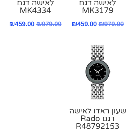
‏לאישה דגם
‏לאישה דגם
MK4334
MK3179
המחיר
המחיר
המחיר
המח
₪
459.00
₪
979.00
₪
459.00
₪
979.00
המקורי
הנוכחי
המקורי
הנו
היה:
הוא:
היה:
הוא
.00.
₪979.00.
₪459.00.
₪979.00.
שעון ראדו לאישה
דגם Rado
R48792153