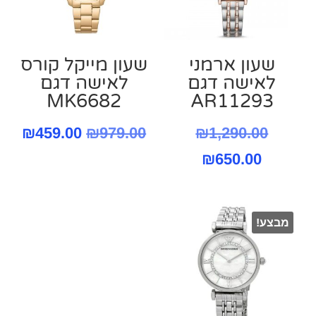
שעון ארמני
שעון מייקל קורס
לאישה דגם
‏לאישה דגם
MK6682
AR11293
המחיר
המחיר
המח
₪
459.00
₪
979.00
₪
1,290.00
המחיר
המקורי
המקורי
הנו
₪
650.00
היה:
הנוכחי
היה:
הוא
הוא:
₪1,290.00.
₪979.00.
.00.
מבצע!
₪650.00.