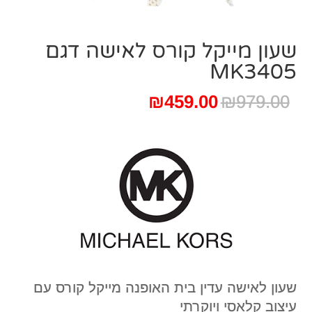
שעון מייקל קורס ‏לאישה דגם
MK3405
המחיר
המחיר
₪
459.00
₪
979.00
המקורי
הנוכחי
היה:
הוא:
₪459.00.
₪979.00.
שעון לאישה עדין בית האופנה מייקל קורס עם
עיצוב קלאסי ויוקרתי