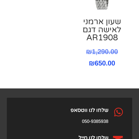
שעון ארמני
לאישה דגם
AR1908
המחיר
₪
1,290.00
המחיר
המקורי
₪
650.00
היה:
הנוכחי
הוא:
₪1,290.00.
₪650.00.

שלחו לנו ווטסאפ
050-9385938
שלחו לנו מייל