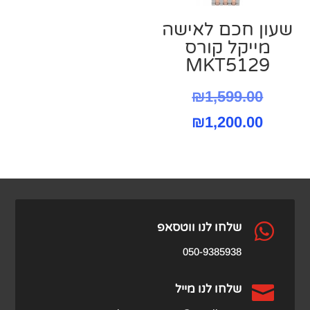
שעון חכם לאישה
מייקל קורס
MKT5129
המחיר
₪
1,599.00
המחיר
המקורי
₪
1,200.00
היה:
הנוכחי
הוא:
₪1,599.00.
₪1,200.00.

שלחו לנו ווטסאפ
050-9385938

שלחו לנו מייל