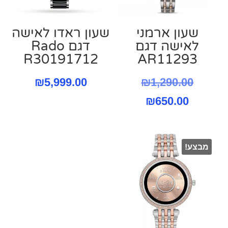
שעון ארמני
שעון ראדו לאישה
לאישה דגם
דגם Rado
R30191712
AR11293
המחיר
₪
5,999.00
₪
1,290.00
המחיר
המקורי
₪
650.00
היה:
הנוכחי
הוא:
₪1,290.00.
מבצע!
₪650.00.