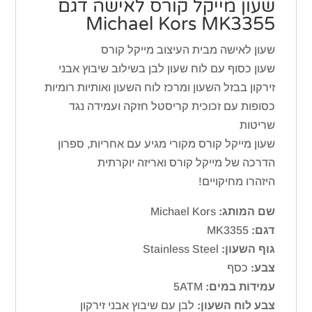
שעון מייקל קורס ‏לאישה דגם
Michael Kors MK3355
שעון לאישה מבית העיצוב מייקל קורס
שעון כסוף עם לוח שעון לבן בשילוב שיבוץ אבני
זירקון בבזל השעון ומרכז לוח השעון ואותיות רומיות
כסופות עם זכוכית קריסטל חזקה ועמידה נגד
שריטות
שעון מייקל קורס מקורי מגיע עם אחריות, ספרון
הדרכה של מייקל קורס ואריזה יוקרתית
היזהרו מחיקויים!
שם המותג:
Michael Kors
דגם:
MK3355
גוף השעון:
Stainless Steel
צבע:
כסף
עמידות במים:
5ATM
צבע לוח השעון:
לבן עם שיבוץ אבני זירקון