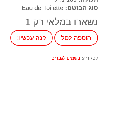
סוג הבושם:
Eau de Toilette
נשארו במלאי רק 1
כמות
הוספה לסל
קנה עכשיו!
של
בושם
קטגוריה:
בשמים לגברים
מרצדס
לגבר
בלו
Man
Blue