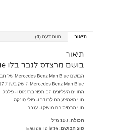
תיאור
חוות דעת (0)
תיאור
בושם מרצדס לגבר בלו Mercedes Benz Man Blue
הבושם Mercedes Benz Man Blue של חברת Mercedes-Benz הוא ניחוח עצי ארומטי לגברים.
Mercedes Benz Man Blue הושק בשנת 2017. ופותח ע”י Michel Almairac.
התווים העליונים הם תפוז ברגמוט ו- פלפל.
תווי האמצע הם לבנדר ו- פולי טונקה.
תווי הבסיס הם מושק ו- ענבר.
תכולה:
100 מ”ל
סוג הבושם:
Eau de Toilette