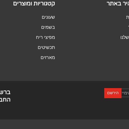
היר באתר
קטגוריות ומוצרים
ת
שעונים
בשמים
לנו
מפיצי ריח
תכשיטים
מארזים
ברש
הירשם
החבר