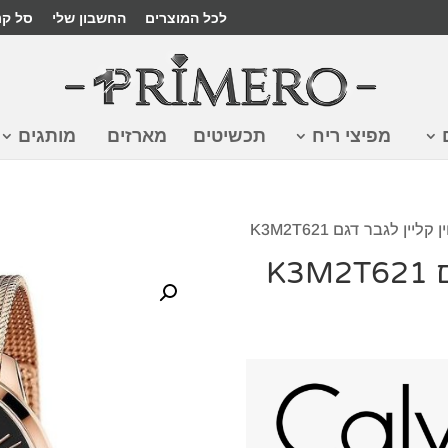
לכל המוצרים
החשבון שלי
סל קנ
מפיצי ריח
תכשיטים
מארזים
מותגים
קליין לגבר דגם K3M2T621
K3