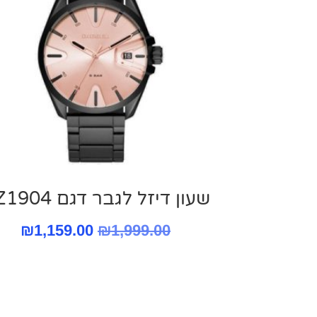
שעון דיזל לגבר דגם DZ1904
המחיר
המח
₪
1,159.00
₪
1,999.00
המקורי
הנו
היה:
הוא
00.
₪1,999.00.