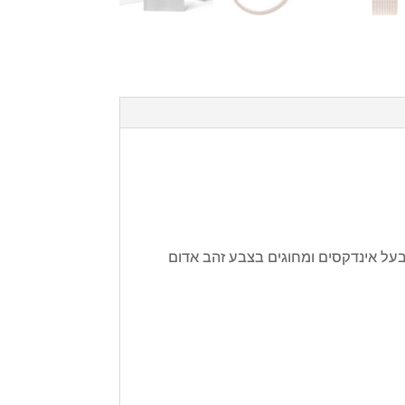
 רצועת רשת בסגנון MESH ולוח השעון בצבע שחור בעל אינדקסים ומחוגים בצבע זהב אדום