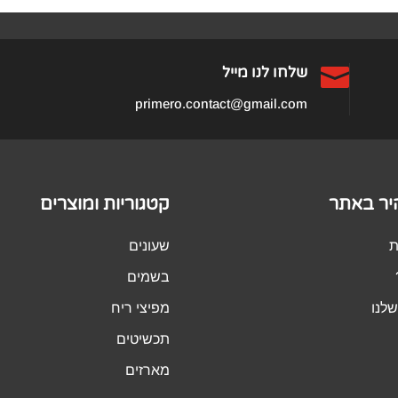
₪459.00.
₪979.00.

שלחו לנו מייל
primero.contact@gmail.com
היר באתר
קטגוריות ומוצרים
ת
שעונים
בשמים
לנו
מפיצי ריח
תכשיטים
מארזים