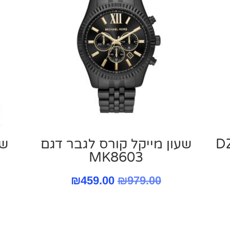
שעון מייקל קורס ‏לגבר דגם
שע
MK8603
יר
המחיר
המחיר
₪
459.00
₪
979.00
כחי
המקורי
הנוכחי
:
היה:
הוא:
₪1,159.