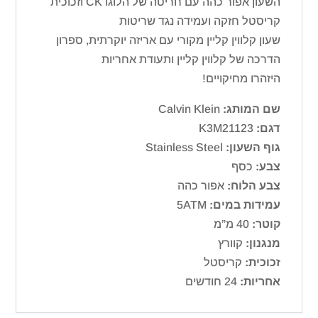
השעון אפור כהה עם חריטה של הלוגו CK וזכוכית
קריסטל חזקה ועמידה נגד שריטות
שעון קלווין קליין מקורי עם אריזה יוקרתית, ספרון
הדרכה של קלווין קליין ותעודת אחריות
היזהרו מחיקויים!
שם המותג:
Calvin Klein
דגם:
K3M21123
גוף השעון:
Stainless Steel
צבע:
כסף
צבע הלוח:
אפור כהה
עמידות במים:
5ATM
קוטר:
40 מ”מ
מנגנון:
קוורץ
זכוכית:
קריסטל
אחריות:
24 חודשים