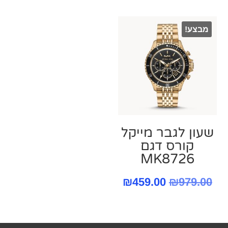
היה:
הנוכחי
הוא:
290.00.
מבצע!
₪650.00.
שעון לגבר מייקל
קורס ‏דגם
MK8726
המחיר
המחיר
₪
459.00
₪
979.00
המקורי
הנוכחי
היה:
הוא: