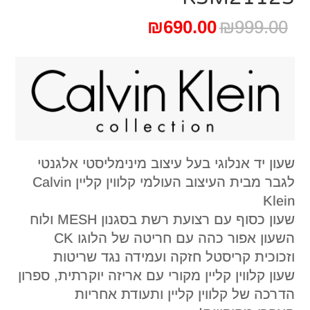
המחיר
המחיר
₪
690.00
₪
999.00
המקורי
הנוכחי
היה:
הוא:
₪690.00.
₪999.00.
שעון יד אנלוגי בעל עיצוב מינימליסטי אלגנטי
לגבר מבית העיצוב העולמי קלווין קליין Calvin
Klein
שעון כסוף עם רצועת רשת בסגנון MESH ולוח
השעון אפור כהה עם חריטה של הלוגו CK
וזכוכית קריסטל חזקה ועמידה נגד שריטות
שעון קלווין קליין מקורי עם אריזה יוקרתית, ספרון
הדרכה של קלווין קליין ותעודת אחריות