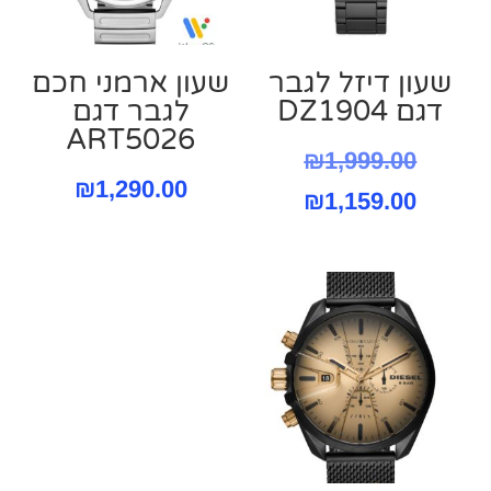
שעון דיזל לגבר
שעון ארמני חכם
דגם DZ1904
לגבר דגם
ART5026
המחיר
₪
1,999.00
₪
1,290.00
המחיר
המקורי
₪
1,159.00
היה:
הנוכחי
הוא:
₪1,999.00.
₪1,159.00.