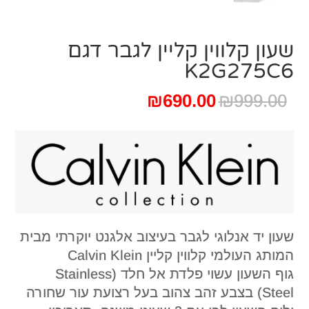
שעון קלווין קליין לגבר דגם
K2G275C6
המחיר
המחיר
₪
690.00
₪
999.00
המקורי
הנוכחי
היה:
הוא:
₪690.00.
₪999.00.
שעון יד אנלוגי לגבר בעיצוב אלגנט יוקרתי מבית
המותג העולמי קלווין קליין Calvin Klein
גוף השעון עשוי פלדת אל חלד (Stainless
Steel) בצבע זהב צהוב בעל רצועת עור שחורה