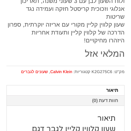
ולוח השעון לבן עם 3 שעוני משנה, תאריכון
אנלוגי וזכוכית קריסטל חזקה ועמידה נגד
שריטות
שעון קלווין קליין מקורי עם אריזה יוקרתית, ספרון
הדרכה של קלווין קליין ותעודת אחריות
היזהרו מחיקויים!
המלאי אזל
מק"ט:
K2G275C6
קטגוריות:
Calvin Klein
,
שעונים לגברים
תיאור
חוות דעת (0)
תיאור
שעון קלווין קליין לגבר דגם