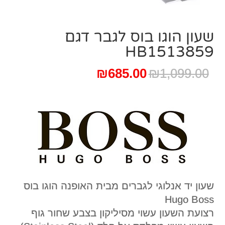
שעון הוגו בוס לגבר דגם
HB1513859
המחיר
המחיר
₪
685.00
₪
1,099.00
המקורי
הנוכחי
היה:
הוא:
₪685.00.
₪1,099.00.
שעון יד אנלוגי לגברים מבית האופנה הוגו בוס
Hugo Boss
רצועת השעון עשוי מסיליקון בצבע שחור גוף