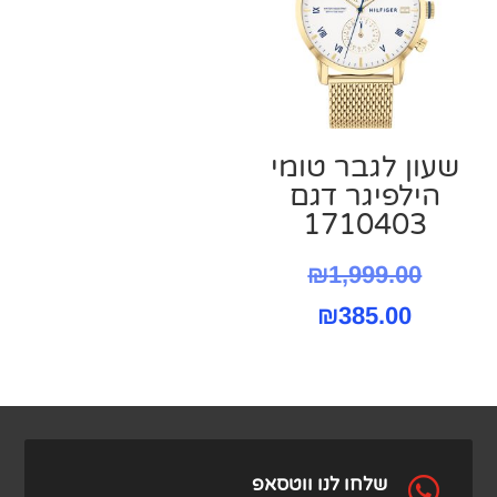
שעון ‏לגבר טומי
הילפיגר דגם
1710403
המחיר
₪
1,999.00
המחיר
המקורי
₪
385.00
היה:
הנוכחי
הוא:
₪1,999.00.
₪385.00.

שלחו לנו ווטסאפ