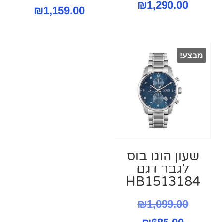
₪
1,290.00
המחיר
המקורי
₪
1,159.00
היה:
הנוכחי
הוא:
999.00.
מבצע!
159.00.
שעון הוגו בוס
לגבר דגם
HB1513184
המחיר
₪
1,099.00
המחיר
המקורי