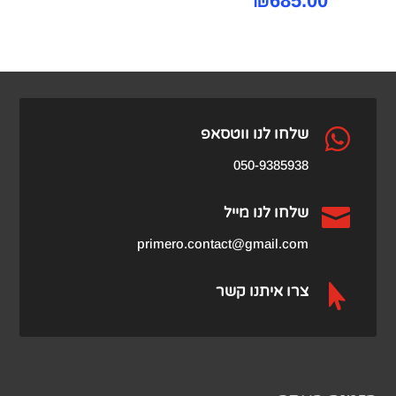
₪
685.00
היה:
הנוכחי
הוא:
₪1,099.00.
₪685.00.

שלחו לנו ווטסאפ
050-9385938

שלחו לנו מייל
primero.contact@gmail.com

צרו איתנו קשר