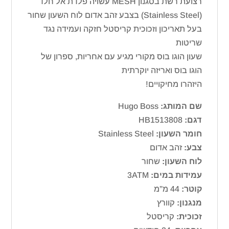
רצועת רשת בסגנון MESH עשויה פלדת אל חלד
(Stainless Steel) בצבע זהב אדום לוח השעון שחור
בעל תאריכון וזכוכית קריסטל חזקה ועמידה נגד
שריטות
שעון הוגו בוס מקורי מגיע עם אחריות, ספרון של
הוגו בוס ואריזה יוקרתית
היזהרו מחיקויים!
שם המותג:
Hugo Boss
דגם:
HB1513808
חומר השעון:
Stainless Steel
צבע:
זהב אדום
לוח השעון:
שחור
עמידות במים:
3ATM
קוטר:
44 מ”מ
מנגנון:
קוורץ
זכוכית:
קריסטל