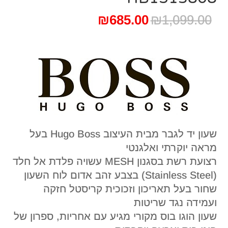
המחיר
המחיר
₪
685.00
₪
1,099.00
המקורי
הנוכחי
היה:
הוא:
₪685.00.
₪1,099.00.
שעון יד לגבר מבית העיצוב Hugo Boss בעל
מראה יוקרתי ואלגנטי
רצועת רשת בסגנון MESH עשויה פלדת אל חלד
(Stainless Steel) בצבע זהב אדום לוח השעון
שחור בעל תאריכון וזכוכית קריסטל חזקה
ועמידה נגד שריטות
שעון הוגו בוס מקורי מגיע עם אחריות, ספרון של