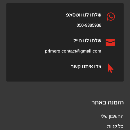
₪1,159.00.

שלחו לנו ווטסאפ
050-9385938

שלחו לנו מייל
primero.contact@gmail.com

צרו איתנו קשר
הזמנה באתר
החשבון שלי
סל קניות