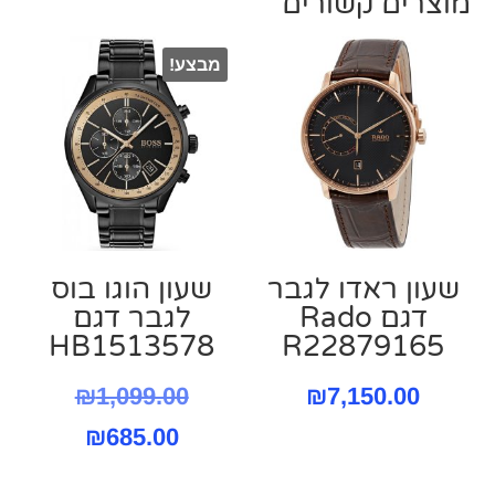
מוצרים קשורים
מבצע!
שעון ראדו לגבר
שעון הוגו בוס
דגם Rado
לגבר דגם
HB1513578
R22879165
המחיר
₪
1,099.00
₪
7,150.00
המחיר
המקורי
₪
685.00
היה:
הנוכחי