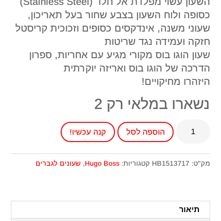
השעון עשוי מפלדת אל חלד (Stainless Steel)
כסופה ולוח השעון בצבע שחור בעל תאריכון,
שעוני משנה, אינדקסים כסופים וזכוכית קריסטל
חזקה ועמידה נגד שריטות
שעון הוגו בוס מקורי מגיע עם אחריות, ספרון
הדרכה של הוגו בוס ואריזה יוקרתית
היזהרו מחיקויים!
נשארו במלאי רק 2
כמות
הוספה לסל
קנה עכשיו!
של
שעון
הוגו
מק"ט:
HB1513717
קטגוריות:
Hugo Boss
,
שעונים לגברים
בוס
לגבר
דגם
תיאור
HB1513717