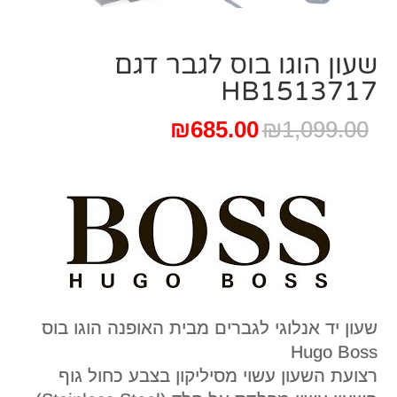
שעון הוגו בוס לגבר דגם
HB1513717
המחיר
המחיר
₪
685.00
₪
1,099.00
המקורי
הנוכחי
היה:
הוא:
₪685.00.
₪1,099.00.
שעון יד אנלוגי לגברים מבית האופנה הוגו בוס
Hugo Boss
רצועת השעון עשוי מסיליקון בצבע כחול גוף