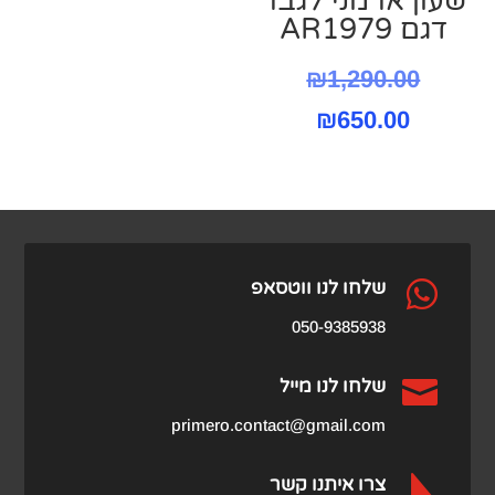
שעון ארמני לגבר
דגם AR1979
המחיר
₪
1,290.00
המחיר
המקורי
₪
650.00
היה:
הנוכחי
הוא:
₪1,290.00.
₪650.00.

שלחו לנו ווטסאפ
050-9385938

שלחו לנו מייל
primero.contact@gmail.com

צרו איתנו קשר