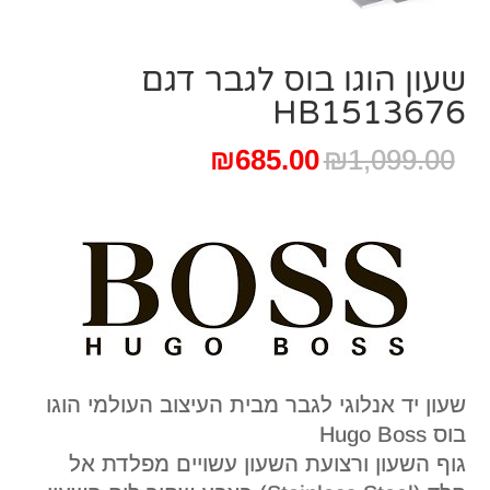
שעון הוגו בוס לגבר דגם
HB1513676
המחיר
המחיר
₪
685.00
₪
1,099.00
המקורי
הנוכחי
היה:
הוא:
₪685.00.
₪1,099.00.
שעון יד אנלוגי לגבר מבית העיצוב העולמי הוגו
בוס Hugo Boss
גוף השעון ורצועת השעון עשויים מפלדת אל