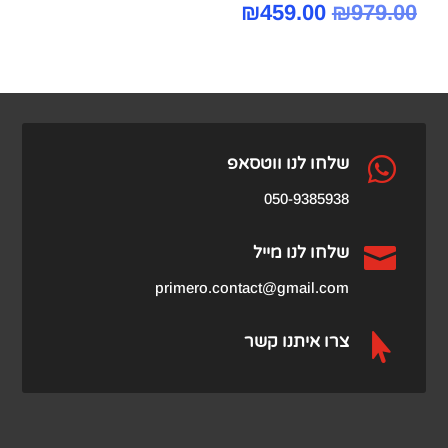
המחיר
המחיר
₪
459.00
₪
979.00
המקורי
הנוכחי
היה:
הוא:
₪459.00.
₪979.00.

שלחו לנו ווטסאפ
050-9385938

שלחו לנו מייל
primero.contact@gmail.com

צרו איתנו קשר