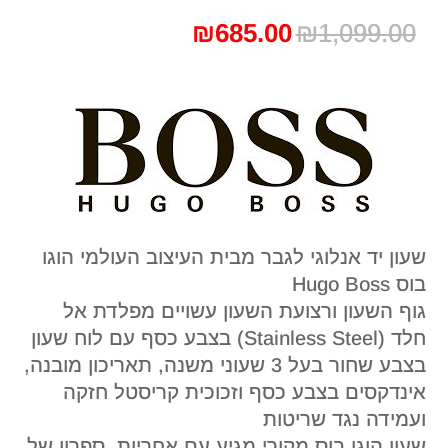
המחיר
המחיר
₪
685.00
₪
1,099.00
המקורי
הנוכחי
היה:
הוא:
₪685.00.
₪1,099.00.
שעון יד אנלוגי לגבר מבית העיצוב העולמי הוגו
בוס Hugo Boss
גוף השעון ורצועת השעון עשויים מפלדת אל
חלד (Stainless Steel) בצבע כסף עם לוח שעון
בצבע שחור בעל 3 שעוני משנה, תאריכון מובנה,
אינדקסים בצבע כסף וזכוכית קריסטל חזקה
ועמידה נגד שריטות
שעון הוגו בוס מקורי מגיע עם אחריות, ספרון של