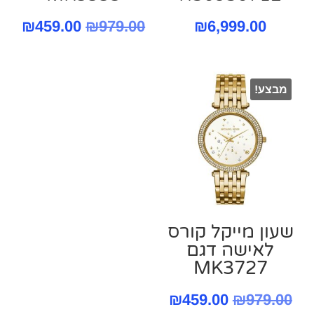
המחיר
המח
₪
459.00
₪
979.00
₪
6,999.00
המקורי
הנו
היה:
הוא
מבצע!
.00.
₪979.00.
שעון מייקל קורס
‏לאישה דגם
MK3727
המחיר
המחיר
₪
459.00
₪
979.00