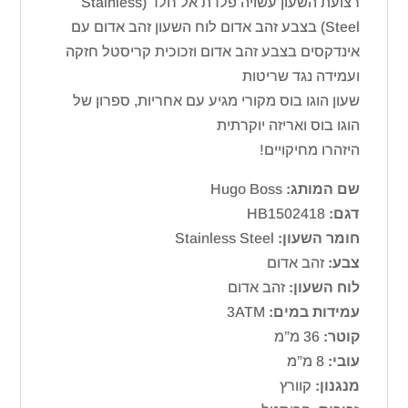
רצועת השעון עשויה פלדת אל חלד (Stainless
Steel) בצבע זהב אדום לוח השעון זהב אדום עם
אינדקסים בצבע זהב אדום וזכוכית קריסטל חזקה
ועמידה נגד שריטות
שעון הוגו בוס מקורי מגיע עם אחריות, ספרון של
הוגו בוס ואריזה יוקרתית
היזהרו מחיקויים!
שם המותג:
Hugo Boss
דגם:
HB1502418
חומר השעון:
Stainless Steel
צבע:
זהב אדום
לוח השעון:
זהב אדום
עמידות במים:
3ATM
קוטר:
36 מ”מ
עובי:
8 מ”מ
מנגנון:
קוורץ