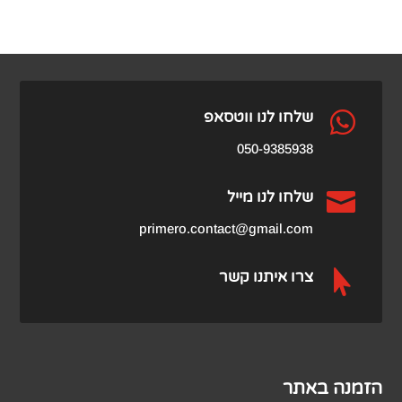
המקורי
הנוכחי
היה:
הוא:
₪459.00.
₪979.00.

שלחו לנו ווטסאפ
050-9385938

שלחו לנו מייל
primero.contact@gmail.com

צרו איתנו קשר
הזמנה באתר