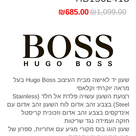
המחיר
המחיר
₪
685.00
₪
1,099.00
המקורי
הנוכחי
היה:
הוא:
₪685.00.
₪1,099.00.
שעון יד לאישה מבית העיצוב Hugo Boss בעל
מראה יוקרתי וקלאסי
רצועת השעון עשויה פלדת אל חלד (Stainless
Steel) בצבע זהב אדום לוח השעון זהב אדום עם
אינדקסים בצבע זהב אדום וזכוכית קריסטל
חזקה ועמידה נגד שריטות
שעון הוגו בוס מקורי מגיע עם אחריות, ספרון של