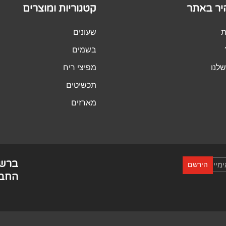
היר באתר
קטגוריות ומוצרים
ת
שעונים
בשמים
לנו
מפיצי ריח
תכשיטים
מארזים
ברש
הירשם
החבר