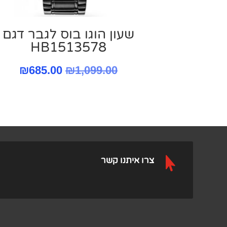
שעון הוגו בוס לגבר דגם
HB1513578
המחיר
המח
₪
685.00
₪
1,099.00
המקורי
הנוכ
היה:
הוא:
.00.
₪1,099.00.

צרו איתנו קשר