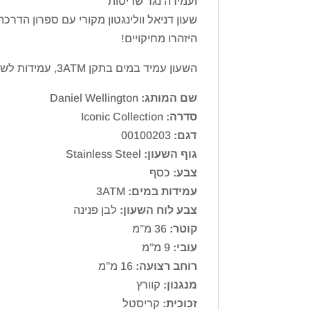
ועמידה נגד שריטות
שעון דניאל וולינגטון מקורי עם ספרון הדרכ
היזהרו מחיקויים!
השעון עמיד במים בתקן 3ATM, עמידות לשטיפת ידיים בלבד
שם המותג:
Daniel Wellington
סדרה:
Iconic Collection
דגם:
00100203
גוף השעון:
Stainless Steel
צבע:
כסף
עמידות במים:
3ATM
צבע לוח השעון:
לבן פנינה
קוטר:
36 מ”מ
עובי:
9 מ”מ
רוחב רצועה:
16 מ”מ
מנגנון:
קוורץ
זכוכית:
קריסטל