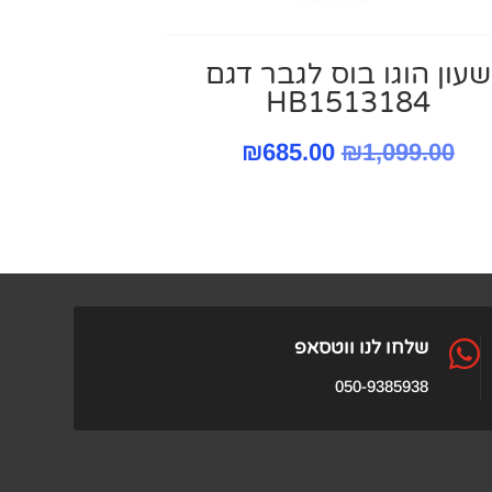
שעון הוגו בוס לגבר דגם
HB1513184
המחיר
המחיר
₪
685.00
₪
1,099.00
המקורי
הנוכחי
היה:
הוא:
₪685.00.
₪1,099.00.

שלחו לנו ווטסאפ
050-9385938