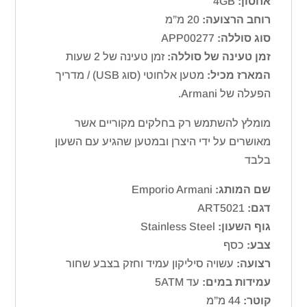
אחסון:
4GB
רוחב הרצועה:
20 מ”מ
סוג סוללה:
APP00277
זמן טעינה של סוללה:
זמן טעינה של 2 שעות
המארז מכיל:
מטען אלחוטי (סוג USB) / מדריך
הפעלה של Armani.
מומלץ להשתמש רק בחלקים מקוריים אשר
מאושרים על ידי היצרן ובמטען שהגיע עם השעון
בלבד
שם המותג:
Emporio Armani
דגם:
ART5021
גוף השעון:
Stainless Steel
צבע:
כסף
רצועה:
עשויה סיליקון עמיד וחזק בצבע שחור
עמידות במים:
עד 5ATM
קוטר:
44 מ”מ