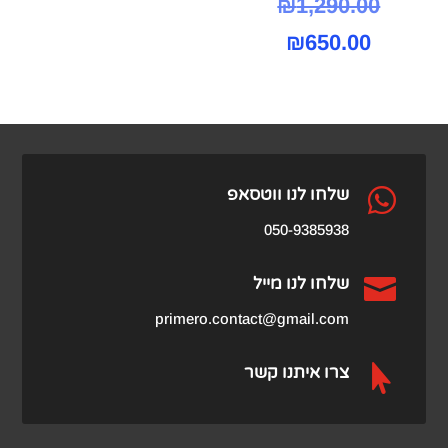
המחיר
₪
1,290.00
המחיר
המקורי
₪
650.00
היה:
הנוכחי
הוא:
₪1,290.00.
₪650.00.

שלחו לנו ווטסאפ
050-9385938

שלחו לנו מייל
primero.contact@gmail.com

צרו איתנו קשר