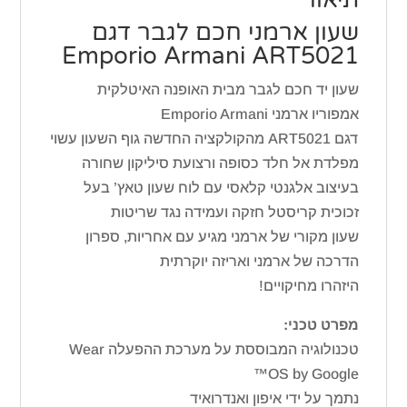
שעון ארמני חכם לגבר דגם
Emporio Armani ART5021
שעון יד חכם לגבר מבית האופנה האיטלקית
אמפוריו ארמני Emporio Armani
דגם ART5021 מהקולקציה החדשה גוף השעון עשוי
מפלדת אל חלד כסופה ורצועת סיליקון שחורה
בעיצוב אלגנטי קלאסי עם לוח שעון טאץ’ בעל
זכוכית קריסטל חזקה ועמידה נגד שריטות
שעון מקורי של ארמני מגיע עם אחריות, ספרון
הדרכה של ארמני ואריזה יוקרתית
היזהרו מחיקויים!
מפרט טכני:
טכנולוגיה המבוססת על מערכת ההפעלה Wear
OS by Google™
נתמך על ידי איפון ואנדרואיד