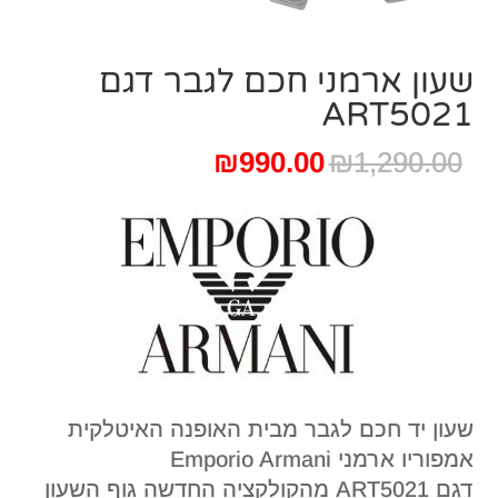
שעון ארמני חכם לגבר דגם
ART5021
המחיר
המחיר
₪
990.00
₪
1,290.00
המקורי
הנוכחי
היה:
הוא:
₪990.00.
₪1,290.00.
שעון יד חכם לגבר מבית האופנה האיטלקית
אמפוריו ארמני Emporio Armani
דגם ART5021 מהקולקציה החדשה גוף השעון