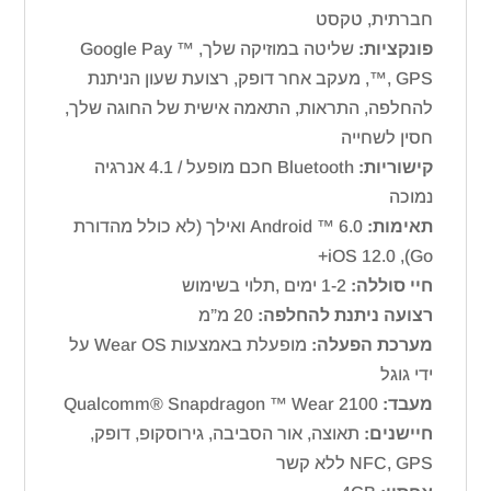
חברתית, טקסט
פונקציות:
שליטה במוזיקה שלך, ™ Google Pay
™, GPS, מעקב אחר דופק, רצועת שעון הניתנת
להחלפה, התראות, התאמה אישית של החוגה שלך,
חסין לשחייה
קישוריות:
Bluetooth חכם מופעל / 4.1 אנרגיה
נמוכה
תאימות:
Android ™ 6.0 ואילך (לא כולל מהדורת
Go), iOS 12.0+
חיי סוללה:
1-2 ימים ,תלוי בשימוש
רצועה ניתנת להחלפה:
20 מ”מ
מערכת הפעלה:
מופעלת באמצעות Wear OS על
ידי גוגל
מעבד:
Qualcomm® Snapdragon ™ Wear 2100
חיישנים:
תאוצה, אור הסביבה, גירוסקופ, דופק,
NFC, GPS ללא קשר