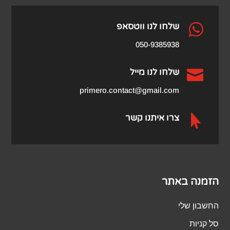

שלחו לנו ווטסאפ
050-9385938

שלחו לנו מייל
primero.contact@gmail.com

צרו איתנו קשר
הזמנה באתר
החשבון שלי
סל קניות