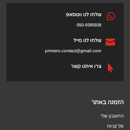

שלחו לנו ווטסאפ
050-9385938

שלחו לנו מייל
primero.contact@gmail.com

צרו איתנו קשר
הזמנה באתר
החשבון שלי
סל קניות