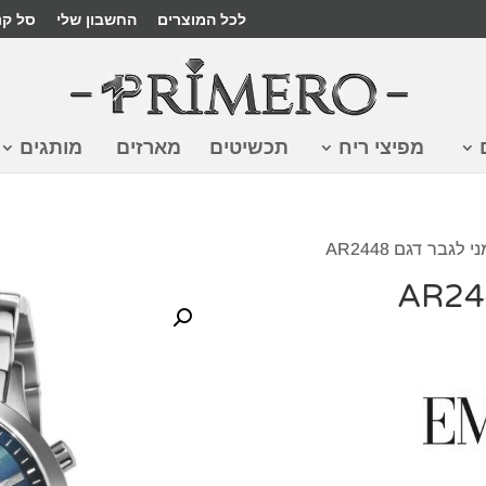
לכל המוצרים
החשבון שלי
סל קנ
מפיצי ריח
תכשיטים
מארזים
מותגים
לגבר דגם AR2448
₪