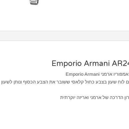
ני Emporio Armani
שוי מStainless Steel כסופה עם לוח שעון בצבע כחול קלאסי ששובר את הצבע הכסוף ונו
ון הדרכה של ארמני ואריזה יוקרתית