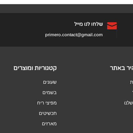
₪650

שלחו לנו מייל
primero.contact@gmail.com
היר באתר
קטגוריות ומוצרים
ת
שעונים
בשמים
לנו
מפיצי ריח
תכשיטים
מארזים