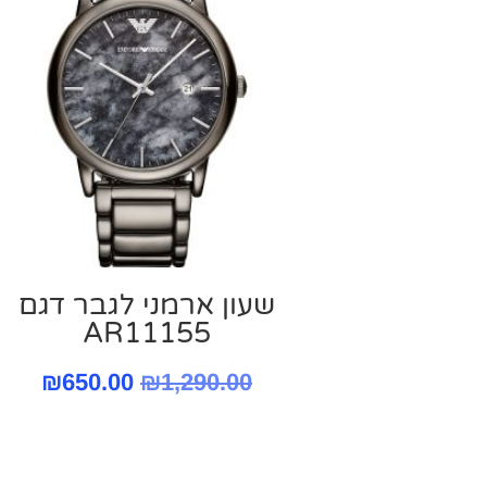
שעון ארמני לגבר דגם
AR11155
המחיר
המח
₪
650.00
₪
1,290.00
המקורי
הנוכ
היה:
הוא: