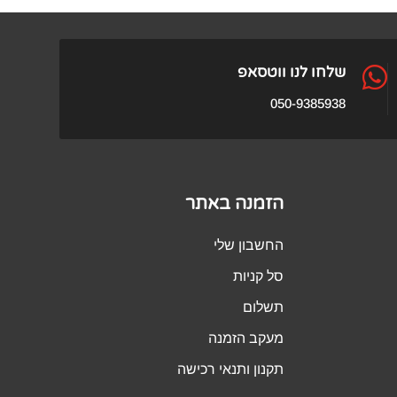
₪459.00.
₪979.00.

שלחו לנו ווטסאפ
050-9385938
הזמנה באתר
החשבון שלי
סל קניות
תשלום
מעקב הזמנה
תקנון ותנאי רכישה