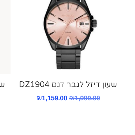
שעון דיזל לגבר דגם DZ1904
שע
המחיר
המחיר
₪
1,159.00
₪
1,999.00
יר
המקורי
הנוכחי
חי
היה:
הוא:
₪1,159.00.
₪1,999.00.