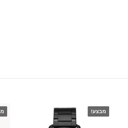
מבצע!
מב