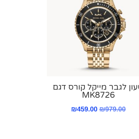
ון לגבר מייקל קורס ‏דגם
MK8726
המחיר
המחיר
₪
459.00
₪
979.00
המקורי
הנוכחי
היה:
הוא: