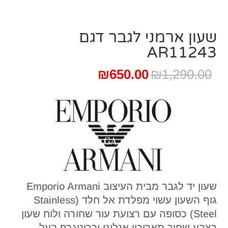
שעון ארמני לגבר דגם
AR11243
המחיר
המחיר
₪
650.00
₪
1,290.00
המקורי
הנוכחי
היה:
הוא:
₪650.00.
₪1,290.00.
שעון יד לגבר מבית העיצוב Emporio Armani
גוף השעון עשוי מפלדת אל חלד (Stainless
Steel) כסופה עם רצועת עור שחורה ולוח שעון
בצבע שחור תאריכון אנלוגי וכרונוגרף בעל