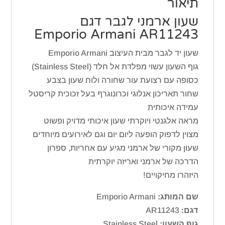
תיאור
שעון ארמני לגבר דגם
Emporio Armani AR11243
שעון יד לגבר מבית העיצוב Emporio Armani
גוף השעון עשוי מפלדת אל חלד (Stainless Steel)
כסופה עם רצועת עור שחורה ולוח שעון בצבע
שחור תאריכון אנלוגי וכרונוגרף בעל זכוכית קריסטל
עמידה איכותית
מראה אלגנטי ויוקרתי שעון איכותי מדויק ופשוט
מצוין לדפוק הופעה ליום יום וגם לאירועים מיוחדים
שעון מקורי של ארמני מגיע עם אחריות, ספרון
הדרכה של ארמני ואריזה יוקרתית
היזהרו מחיקויים!
שם המותג:
Emporio Armani
דגם:
AR11243
גוף השעון:
Stainless Steel