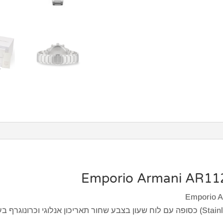
גוף השעון עשוי מפלדת אל חלד (Stainless Steel) כסופה עם לוח שעון בצבע שחור תאריכון א