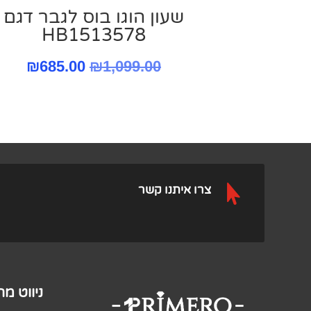
שעון הוגו בוס לגבר דגם
HB1513578
המחיר
המח
₪
685.00
₪
1,099.00
המקורי
הנוכ
היה:
הוא:
.00.
₪1,099.00.

צרו איתנו קשר
ניווט מ