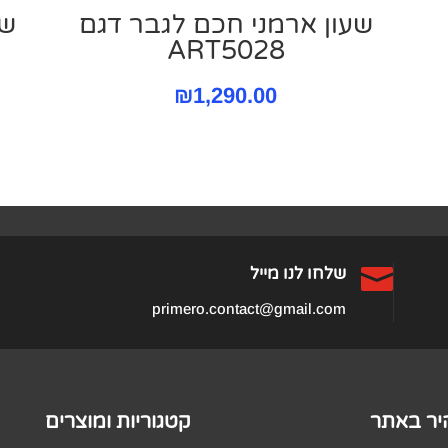
שעון ארמני חכם לגבר דגם
שע
ART5028
יר
₪
1,290.00
חי
₪685

שלחו לנו מייל
primero.contact@gmail.com
היר באתר
קטגוריות ומוצרים