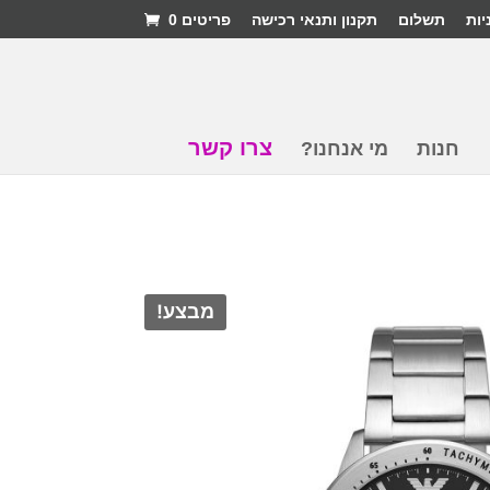
יות
תשלום
תקנון ותנאי רכישה
פריטים 0
צרו קשר
חנות
מי אנחנו?
מבצע!