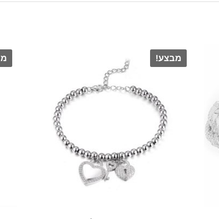
מבצע!
מב