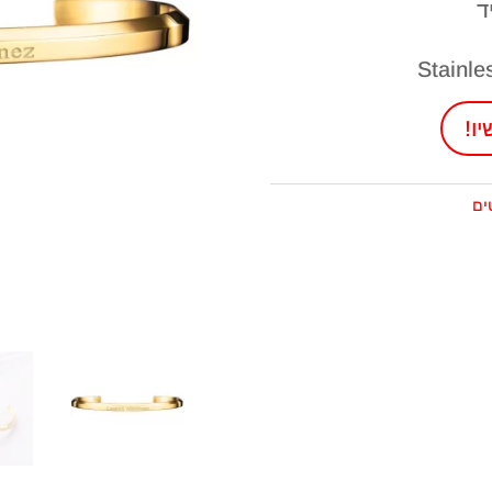
ד
ו!
ים