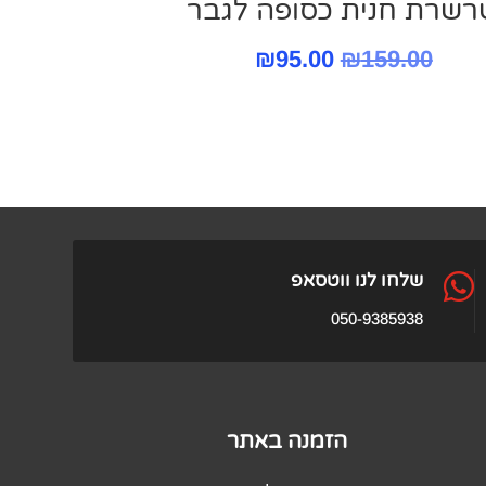
רשרת חנית כסופה לגבר
המחיר
המחיר
₪
95.00
₪
159.00
המקורי
הנוכחי
היה:
הוא:
₪95.00.
₪159.00.

שלחו לנו ווטסאפ
050-9385938
הזמנה באתר