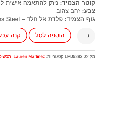
קוטר הצמיד:
ניתן להתאמה אישית לי
צבע:
זהב צהוב
גוף הצמיד:
פלדת אל חלד – Stainless Steel
כמות
הוספה לסל
קנה עכשי
של
צמיד
לורן
מק"ט:
LMJ5882
קטגוריות:
Lauren Martinez
,
תכשיט
מרטינז
LMJ5882