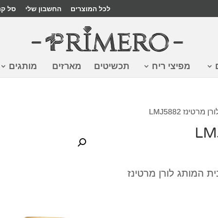
לכל המוצרים
החשבון שלי
סל קנ
מפיצי ריח
תכשיטים
מארזים
מותגים
 מרטינז LMJ5882
ת המותג לורן מרטינז