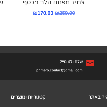
צמיד מפתח הלב מכסף
ש
המחיר
המחיר
₪
170.00
₪
259.00
המקורי
הנוכחי
היה:
הוא:
₪170.00.
₪259.00.

שלחו לנו מייל
primero.contact@gmail.com
היר באתר
קטגוריות ומוצרים