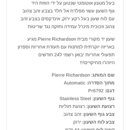
בעל מנגנון אוטומטי שנטען על ידי הוזזת היד
גוף השעון עשוי מפלדת אל חלד בצבע זהב צהוב
עם לוח שעון בעל רקע ירוק, אינדקסים בצבע זהב
צהוב וזכוכית מינרל עמידה וחזקה נגד שריטות
שעון יד מקורי מבית Pierre Richardson מגיע
באריזה יוקרתית למתנות עם תעודת אחריות וספרון
תפעולי אחריות יבואן רשמי ל24 חודשים
היזהרו מחיקויים!!!
שם המותג:
Pierre Richardson
מתוך הסדרה:
Automatic
דגם:
Pr6792
גוף השעון:
Stainless Steel
רצועת השעון:
רצועת חוליות
צבע גוף השעון:
זהב צהוב
צבע לוח השעון:
ירוק
קוטר לוח השעון:
44 מ”מ