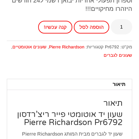
וספרון תפעולי אחריות יבואן רשמי ל24 חודשים
היזהרו מחיקויים!!!
כמות
הוספה לסל
קנה עכשיו!
של
שעון
יד
מק"ט:
Pr6792
קטגוריות:
Pierre Richardson
,
שעונים אוטומטיים
,
אוטומטי
שעונים לגברים
פייר
ריצ'רדסון
Pr6792
תיאור
תיאור
שעון יד אוטומטי פייר ריצ’רדסון
Pierre Richardson Pr6792
שעון יד לגברים מבית המותג Pierre Richardson