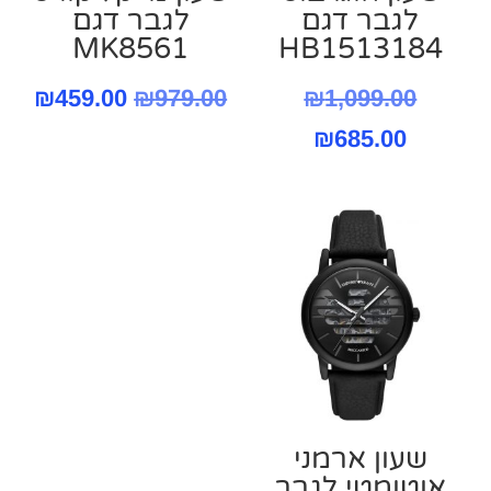
לגבר דגם
‏לגבר דגם
MK8561
HB1513184
המחיר
המחיר
המח
₪
459.00
₪
979.00
₪
1,099.00
המחיר
המקורי
המקורי
הנו
₪
685.00
היה:
הנוכחי
היה:
הוא
הוא:
₪1,099.00.
₪979.00.
.00.
₪685.00.
שעון ארמני
אוטומטי לגבר