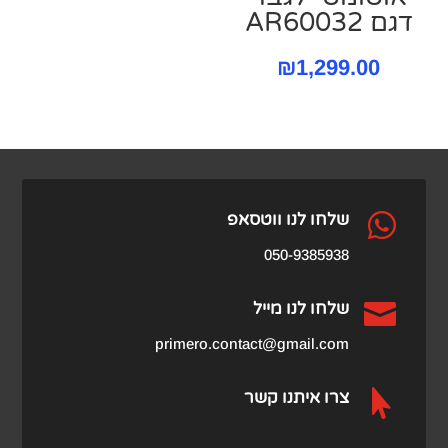
דגם AR60032
₪
1,299.00

שלחו לנו ווטסאפ
050-9385938

שלחו לנו מייל
primero.contact@gmail.com

צרו איתנו קשר