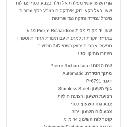
גוף השעון עשוי מפלדת אל חלד בצבע כסף עם לוח
שעון בעל רקע ירוק, אינדקסים בצבע כסף וזכוכית
מינרל עמידה וחזקה נגד שריטות
שעון יד מקורי מבית Pierre Richardson מגיע
באריזה יוקרתית למתנות עם תעודת אחריות וספרון
תפעולי אחריות יבואן רשמי ל24 חודשים
היזהרו מחיקויים!!!
שם המותג:
Pierre Richardson
מתוך הסדרה:
Automatic
דגם:
Pr6791
גוף השעון:
Stainless Steel
רצועת השעון:
רצועת חוליות
צבע גוף השעון:
כסף
צבע לוח השעון:
ירוק
קוטר לוח השעון:
44 מ”מ
מנגנון השעון:
Automatic Skeleton