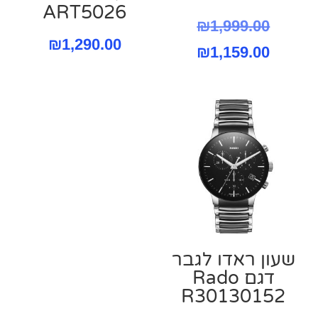
ART5026
המחיר
₪
1,999.00
₪
1,290.00
המחיר
המקורי
₪
1,159.00
היה:
הנוכחי
הוא:
₪1,999.00.
₪1,159.00.
שעון ראדו לגבר
דגם Rado
R30130152