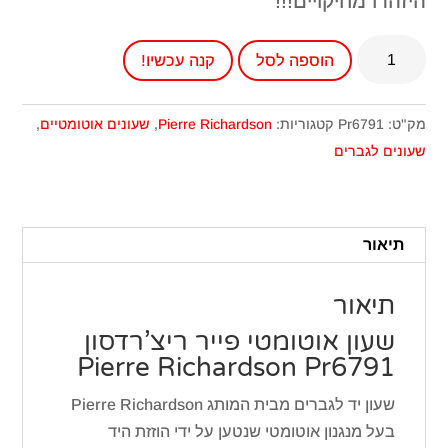
היזהרו מחיקויים!!!
כמות
הוספה לסל
קנה עכשיו!
של
שעון
אוטומטי
מק"ט:
Pr6791
קטגוריות:
Pierre Richardson
,
שעונים אוטומטיים
,
פייר
שעונים לגברים
ריצ'רדסון
Pr6791
תיאור
תיאור
שעון אוטומטי פייר ריצ’רדסון
Pierre Richardson Pr6791
שעון יד לגברים מבית המותג Pierre Richardson
בעל מנגנון אוטומטי שנטען על ידי הוזזת היד