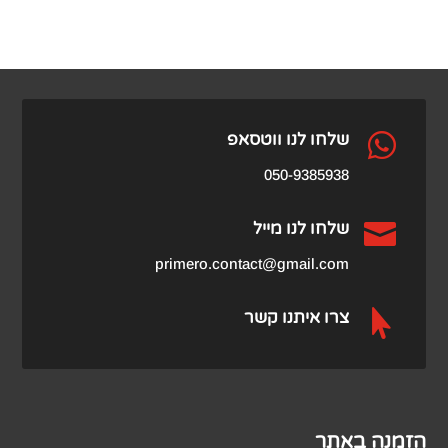
היה:
הנוכחי
הוא:
₪1,290.00.
₪650.00.

שלחו לנו ווטסאפ
050-9385938

שלחו לנו מייל
primero.contact@gmail.com

צרו איתנו קשר
הזמנה באתר