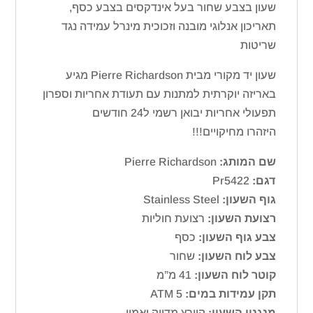
שעון בצבע שחור בעל אינדקסים בצבע כסף,
תאריכון אנלוגי מובנה וזכוכית מינרל עמידה נגד
שריטות
שעון יד מקורי מבית Pierre Richardson מגיע
באריזה יוקרתית למתנות עם תעודת אחריות וספרון
תפעולי אחריות יבואן רשמי ל24 חודשים
היזהרו מחיקויים!!!
שם המותג:
Pierre Richardson
דגם:
Pr5422
גוף השעון:
Stainless Steel
רצועת השעון:
רצועת חוליות
צבע גוף השעון:
כסף
צבע לוח השעון:
שחור
קוטר לוח השעון:
41 מ”מ
תקן עמידות במים:
ATM 5
מנגנון השעון:
קוורץ מדויק ואמין