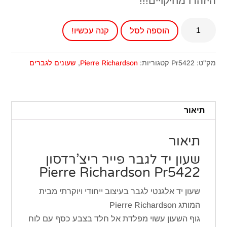
היזהרו מחיקויים!!!
כמות
הוספה לסל
קנה עכשיו!
של
שעון
יד
מק"ט:
Pr5422
קטגוריות:
Pierre Richardson
,
שעונים לגברים
לגבר
פייר
ריצ'רדסון
תיאור
Pr5422
תיאור
שעון יד לגבר פייר ריצ’רדסון
Pierre Richardson Pr5422
שעון יד אלגנטי לגבר בעיצוב ייחודי ויוקרתי מבית
המותג Pierre Richardson
גוף השעון עשוי מפלדת אל חלד בצבע כסף עם לוח